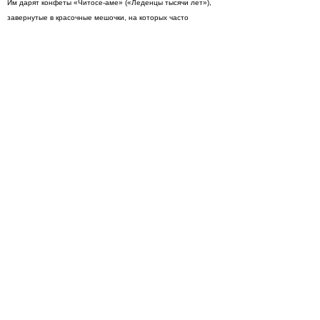
Им дарят конфеты «Читосе-аме» («Леденцы тысячи лет»),
завернутые в красочные мешочки, на которых часто
изображен журавль — символ долголетия в Японии.