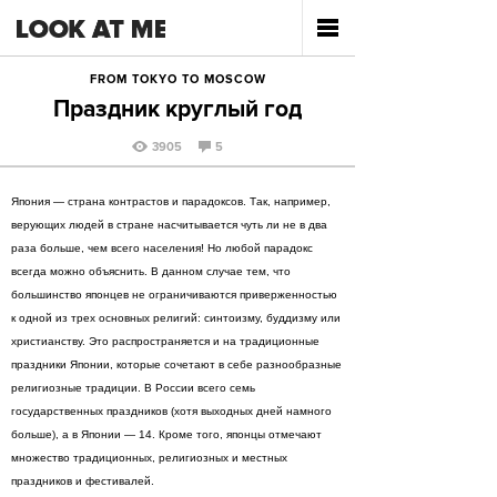
FROM TOKYO TO MOSCOW
Праздник круглый год
3905
5
Япония — страна контрастов и парадоксов. Так, например,
верующих людей в стране насчитывается чуть ли не в два
раза больше, чем всего населения! Но любой парадокс
всегда можно объяснить. В данном случае тем, что
большинство японцев не ограничиваются приверженностью
к одной из трех основных религий: синтоизму, буддизму или
христианству. Это распространяется и на традиционные
праздники Японии, которые сочетают в себе разнообразные
религиозные традиции. В России всего семь
государственных праздников (хотя выходных дней намного
больше), а в Японии — 14. Кроме того, японцы отмечают
множество традиционных, религиозных и местных
праздников и фестивалей.