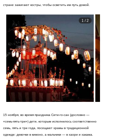
стране зажигают костры, чтобы осветить им путь домой.
1
/
2
15 ноября, во время праздника Сити-го-сан (дословно —
«семь-пять-три») дети, которым исполнилось соответственно
семь, пять и три года, посещают храмы в традиционной
одежде: девочки в кимоно, а мальчики — в хаори и хакама.