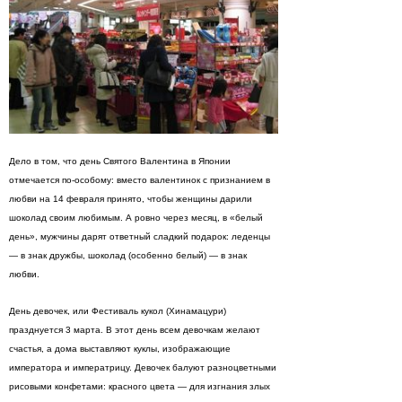
Дело в том, что день Святого Валентина в Японии
отмечается по-особому: вместо валентинок с признанием в
любви на 14 февраля принято, чтобы женщины дарили
шоколад своим любимым. А ровно через месяц, в «белый
день», мужчины дарят ответный сладкий подарок: леденцы
— в знак дружбы, шоколад (особенно белый) — в знак
любви.
День девочек, или Фестиваль кукол (Хинамацури)
празднуется 3 марта. В этот день всем девочкам желают
счастья, а дома выставляют куклы, изображающие
императора и императрицу. Девочек балуют разноцветными
рисовыми конфетами: красного цвета — для изгнания злых