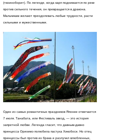
(«коинобори»). По легенде, когда карп поднимается по реке
против сильного течения, он превращается в дракона.
Мальчикам желают преодолевать любые трудности, расти
сильными и мужественными.
Один из самых романтичных праздников Японии отмечается
7 июля. Танабата, или Фестиваль звезд, — это история
запретной любви. Легенда гласит, что давным-давно
принцесса Орихимэ полюбила пастуха Хикобоси. Но отец
принцессы был против их брака и разлучил влюбленных,