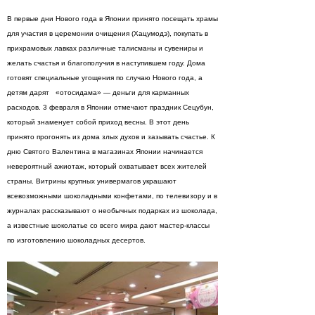
В первые дни Нового года в Японии принято посещать храмы
для участия в церемонии очищения (Хацумодэ), покупать в
прихрамовых лавках различные талисманы и сувениры и
желать счастья и благополучия в наступившем году. Дома
готовят специальные угощения по случаю Нового года, а
детям дарят «отосидама» — деньги для карманных
расходов. 3 февраля в Японии отмечают праздник Сецубун,
который знаменует собой приход весны. В этот день
принято прогонять из дома злых духов и зазывать счастье. К
дню Святого Валентина в магазинах Японии начинается
невероятный ажиотаж, который охватывает всех жителей
страны. Витрины крупных универмагов украшают
всевозможными шоколадными конфетами, по телевизору и в
журналах рассказывают о необычных подарках из шоколада,
а известные шоколатье со всего мира дают мастер-классы
по изготовлению шоколадных десертов.