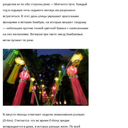
разделив их по обе стороны реки — Млечного пути. Каждый
год в седьмую ночь седьмого месяца им разрешено
встретиться. В этот день улицы украшают красочными
фонарями и ветками бамбука, на которые вешают тандзаку
— небольшие кусочки тонкой цветной бумаги с написанными
на них желаниями. Вечером при свете звезд бамбуковые
ветки пускают по реке.
В августе японцы отмечают неделю поминовения усопших
(О-бон). Считается, что во время О-бона предки
возвращаются в дома, в которых раньше жили. По всей