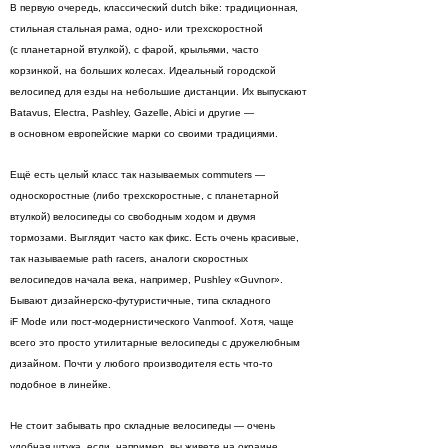
В первую очередь, классический dutch bike: традиционная,
стильная стальная рама, одно- или трехскоростной
(с планетарной втулкой), с фарой, крыльями, часто
корзинкой, на больших колесах. Идеальный городской
велосипед для езды на небольшие дистанции. Их выпускают
Batavus, Electra, Pashley, Gazelle, Abici и другие —
в основном европейские марки со своими традициями.
Ещё есть целый класс так называемых commuters —
односкоростные (либо трехскоростные, с планетарной
втулкой) велосипеды со свободным ходом и двумя
тормозами. Выглядит часто как фикс. Есть очень красивые,
так называемые path racers, аналоги скоростных
велосипедов начала века, например, Pushley «Guvnor».
Бывают дизайнерско-футуристичные, типа складного
iF Mode или пост-модернистического Vanmoof. Хотя, чаще
всего это просто утилитарные велосипеды с дружелюбным
дизайном. Почти у любого производителя есть что-то
подобное в линейке.
Не стоит забывать про складные велосипеды — очень
удобная штука, если, например, вы живете на окраине,