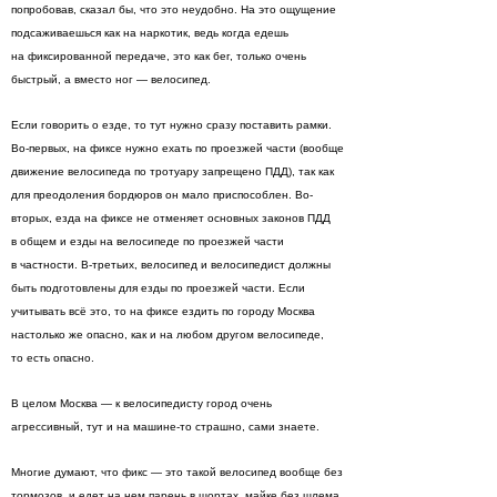
попробовав, сказал бы, что это неудобно. На это ощущение
подсаживаешься как на наркотик, ведь когда едешь
на фиксированной передаче, это как бег, только очень
быстрый, а вместо ног — велосипед.
Если говорить о езде, то тут нужно сразу поставить рамки.
Во-первых, на фиксе нужно ехать по проезжей части (вообще
движение велосипеда по тротуару запрещено ПДД), так как
для преодоления бордюров он мало приспособлен. Во-
вторых, езда на фиксе не отменяет основных законов ПДД
в общем и езды на велосипеде по проезжей части
в частности. В-третьих, велосипед и велосипедист должны
быть подготовлены для езды по проезжей части. Если
учитывать всё это, то на фиксе ездить по городу Москва
настолько же опасно, как и на любом другом велосипеде,
то есть опасно.
В целом Москва — к велосипедисту город очень
агрессивный, тут и на машине-то страшно, сами знаете.
Многие думают, что фикс — это такой велосипед вообще без
тормозов, и едет на нем парень в шортах, майке без шлема