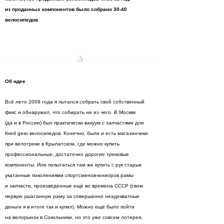
из проданных компонентов было собрано 30-40
велосипедов
Об идее
Всё лето 2009 года я пытался собрать свой собственный
фикс и обнаружил, что собирать не из чего. В Москве
(да и в России) был практически вакуум с запчастями для
fixed gear велосипедов. Конечно, были и есть магазинчики
при велотреке в Крылатском, где можно купить
профессиональные, достаточно дорогие трековые
компоненты. Или попытаться там же купить с рук старые
укатанные поколениями спортсменов-юниоров рамы
и запчасти, произведенные ещё во времена СССР (свою
первую ушатанную раму за совершенно неадекватные
деньги я в итоге так и купил). Можно ещё было пойти
на велорынок в Сокольники, но это уже совсем лотерея,