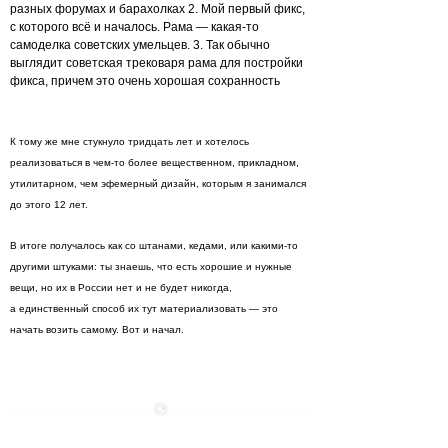
разных форумах и барахолках 2. Мой первый фикс,
с которого всё и началось. Рама — какая-то
самоделка советских умельцев. 3. Так обычно
выглядит советская трековаря рама для постройки
фикса, причем это очень хорошая сохранность
К тому же мне стукнуло тридцать лет и хотелось
реализоваться в чем-то более вещественном, прикладном,
утилитарном, чем эфемерный дизайн, которым я занимался
до этого 12 лет.
В итоге получалось как со штанами, кедами, или какими-то
другими штуками: ты знаешь, что есть хорошие и нужные
вещи, но их в России нет и не будет никогда,
а единственный способ их тут материализовать — это
начать возить самому. Вот и начал.