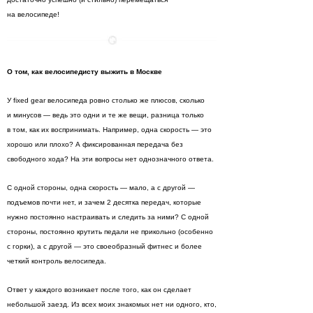
на велосипеде!
О том, как велосипедисту выжить в Москве
У fixed gear велосипеда ровно столько же плюсов, сколько
и минусов — ведь это одни и те же вещи, разница только
в том, как их воспринимать. Например, одна скорость — это
хорошо или плохо? А фиксированная передача без
свободного хода? На эти вопросы нет однозначного ответа.
С одной стороны, одна скорость — мало, а с другой —
подъемов почти нет, и зачем 2 десятка передач, которые
нужно постоянно настраивать и следить за ними? С одной
стороны, постоянно крутить педали не прикольно (особенно
с горки), а с другой — это своеобразный фитнес и более
четкий контроль велосипеда.
Ответ у каждого возникает после того, как он сделает
небольшой заезд. Из всех моих знакомых нет ни одного, кто,