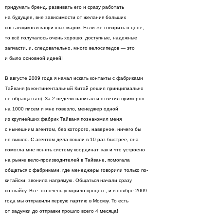
придумать бренд, развивать его и сразу работать
на будущее, вне зависимости от желания больших
поставщиков и капризных марок. Если же говорить о цене,
то всё получалось очень хорошо: доступные, надежные
запчасти, и, следовательно, много велосипедов — это
и было основной идеей!
В августе 2009 года я начал искать контакты с фабриками
Тайваня (в континентальный Китай решил принципиально
не обращаться). За 2 недели написал и ответил примерно
на 1000 писем и мне повезло, менеджер одной
из крупнейших фабрик Тайваня познакомил меня
с нынешним агентом, без которого, наверное, ничего бы
не вышло. С агентом дела пошли в 10 раз быстрее, она
помогла мне понять систему координат, как и что устроено
на рынке вело-производителей в Тайване, помогала
общаться с фабриками, где менеджеры говорили только по-
китайски, звонила напрямую. Общаться начали сразу
по скайпу. Всё это очень ускорило процесс, и в ноябре 2009
года мы отправили первую партию в Москву. То есть
от задумки до отправки прошло всего 4 месяца!