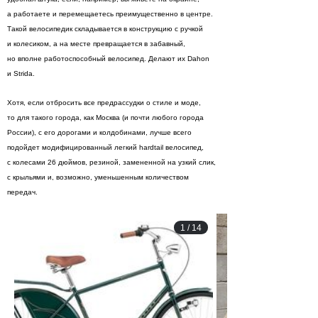
а работаете и перемещаетесь преимущественно в центре.
Такой велосипедик складывается в конструкцию с ручкой
и колесиком, а на месте превращается в забавный,
но вполне работоспособный велосипед. Делают их Dahon
и Strida.
Хотя, если отбросить все предрассудки о стиле и моде,
то для такого города, как Москва (и почти любого города
России), с его дорогами и колдобинами, лучше всего
подойдет модифицированный легкий hardtail велосипед,
с колесами 26 дюймов, резиной, замененной на узкий слик,
с крыльями и, возможно, уменьшенным количеством
передач.
1
/
14