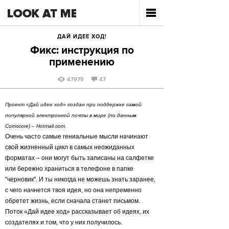
ДАЙ ИДЕЕ ХОД!
Фикс: инструкция по
применению
47979
47
Проект «Дай идее ход» создан при поддержке самой
популярной электронной почты в мире (по данным
Comscore) – Hotmail.com.
Очень часто самые гениальные мысли начинают
свой жизненный цикл в самых неожиданных
форматах – они могут быть записаны на салфетке
или бережно храниться в телефоне в папке
"черновик". И ты никогда не можешь знать заранее,
с чего начнется твоя идея, но она непременно
обретет жизнь, если сначала станет письмом.
Поток «Дай идее ход» рассказывает об идеях, их
создателях и том, что у них получилось.