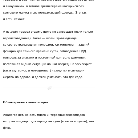
и в наушниках, в темное время перемещающийся без
светового маячка и светоотражающей одежды. Это так
и есть, хахаха!
А по делу, тормоз ставить никто не запрещает (если только
вероисповедание). Также — шлем, яркая одежда
со светоотражающими полосами, как минимум — задний
фонарик для темного времени суток, соблюдение ПДД,
контроль за знаками и постоянный контроль движения,
постоянная оценка ситуации на шаг вперед. Велосипедист
(как и скутерист, и мотоциклист) находится в ситуации
жертвы на дороге, и должен учитывать это при езде.
Об интересных велосипедах
Аналогов нет, но есть много интересных велосипедов,
которые подходят для города не хуже (а часто и лучше), чем
фикс.