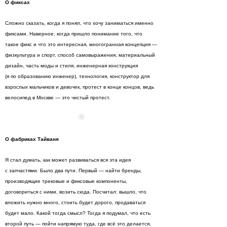
О фиксах
Сложно сказать, когда я понял, что хочу заниматься именно
фиксами. Наверное, когда пришло понимание того, что
такое фикс и что это интересная, многогранная концепция —
физкультура и спорт, способ самовыражения, материальный
дизайн, часть моды и стиля, инженерная конструкция
(я по образованию инженер), технология, конструктор для
взрослых мальчиков и девочек, протест в конце концов, ведь
велосипед в Москве — это чистый протест.
О фабриках Тайваня
Я стал думать, как может развиваться вся эта идея
с запчастями. Было два пути. Первый — найти бренды,
производящие трековые и фиксовые компоненты,
договориться с ними, возить сюда. Посчитал: вышло, что
вложить нужно много, стоить будет дорого, продаваться
будет мало. Какой тогда смысл? Тогда я подумал, что есть
второй путь — пойти напрямую туда, где всё это делается,