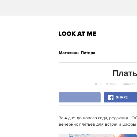
Магазины Питера
Плать
25
8628
Написал
SHARE
За 4 дня до нового года, редакция L
вечерних платьев для встречи цифр