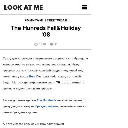
ЯМИNYAMI STREETWEAR
The Hunreds Fall&Holiday
'08
1010
11
Сразу две коллекции нашумевшего американского бренда, о
котором многие из вас, уже наверняка слышали. Итак,
прошлая осень и текущая холидей аккурат под новый год
появились у нас, в
Ями
. Поставка небольшая, но то ещё
будет. Метры стритвира нового света
TH
с этого момента
прочно и надолго в нашем проекте.
Так как до этого здесь о
The Hundreds
мы ещё не писали, то
сразу дадим ссылку на
бренд-профаил
для ознакомления с
самим брендом в целом.
А в этом посте напишем и проиллютрируем