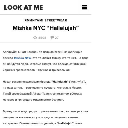
ЯМИNYAMI STREETWEAR
Mishka NYC “Hallelujah”
4508
27
Аллилуйя! К нам наконец-то пришла весенняя коллекция
бренда
Mishka NYC
. Кто-то любит Мишку, кто-то нет, но вряд
ли найдутся люди, которые скажут, что одежда от этих нью-
йоркских провокаторов – скучная и тривиальная.
Новая весенняя коллекция бренда
"Hallelujah"
("Алилуйа"),
на наш взгляд, - воплощение лучшего, что есть в Мишке.
Такой своеобразный All-star Team c сочетанием рОковых
мотивов и присущего мишкинского безумия.
Бренд, как всегда, радует оригинальностью, на этот раз они
соединили кожаные косухи и худи – получилось очень
интересно. Помимо новых моделей, в
"Hallelujah"
также