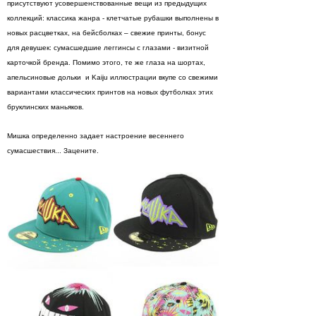
присутствуют усовершенствованные вещи из предыдущих
коллекций: классика жанра - клетчатые рубашки выполнены в
новых расцветках, на бейсболках – свежие принты, бонус
для девушек: сумасшедшие леггинсы с глазами - визитной
карточкой бренда. Помимо этого, те же глаза на шортах,
апельсиновые дольки и Kaiju иллюстрации вкупе со свежими
вариантами классических принтов на новых футболках этих
бруклинских маньяков.
Мишка определенно задает настроение весеннего
сумасшествия... Зацените.