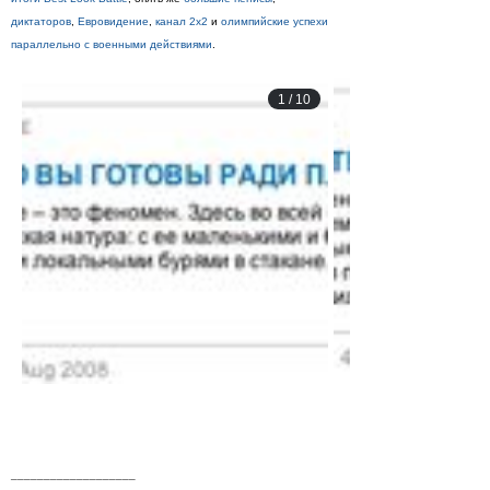
диктаторов
,
Евровидение
,
канал 2х2
и
олимпийские успехи
параллельно с военными действиями
.
1
/
10
___________________