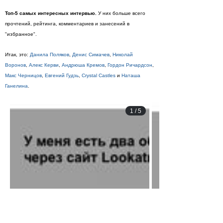
Топ-5 самых интересных интервью.
У них больше всего
прочтений, рейтинга, комментариев и занесений в
"избранное".
Итак, это:
Данила Поляков
,
Денис Симачев
,
Николай
Воронов
,
Алекс Керви
,
Андрюша Кремов
,
Гордон Ричардсон
,
Макс Черницов
,
Евгений Гудзь
,
Crystal Castles
и
Наташа
Ганелина
.
1
/
5