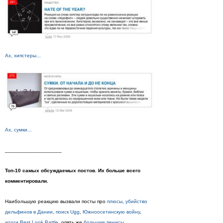
Ах, хипстеры...
Ах, сумки...
___________________
Топ-10 самых обсуждаемых постов. Их больше всего
комментировали.
Наибольшую реакцию вызвали посты про
плюсы
,
убийство
дельфинов в Дании
,
поиск Ugg
,
Южноосетинскую войну
,
итоги Best Look Battle
, опять же
большие пенисы
,