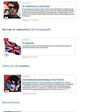
Вы еще не заразились
3D-лихорадкой
?
Опять же
, no commets.
Винил forever!