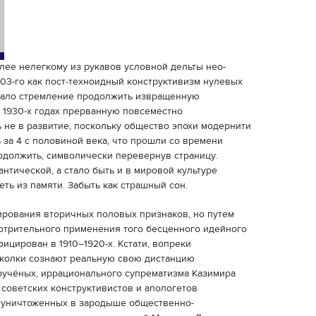
лее нелегкому из рукавов условной дельты нео-
03-го как пост-техноидный конструктивизм нулевых
овало стремление продолжить извращенную
 1930-х годах прерванную повсеместно
не в развитие, поскольку общество эпохи модернити
 за 4 с половиной века, что прошли со времени
родолжить, символически перевернув страницу.
антической, а стало быть и в мировой культуре
еть из памяти. Забыть как страшный сон.
ирования вторичных половых признаков, но путем
отрительного применения того бесценного идейного
ицирован в 1910–1920-х. Кстати, вопреки
колки сознают реальную свою дистанцию
Кручёных, иррационального супрематизма Казимира
советских конструктивистов и апологетов
, уничтоженных в зародыше общественно-