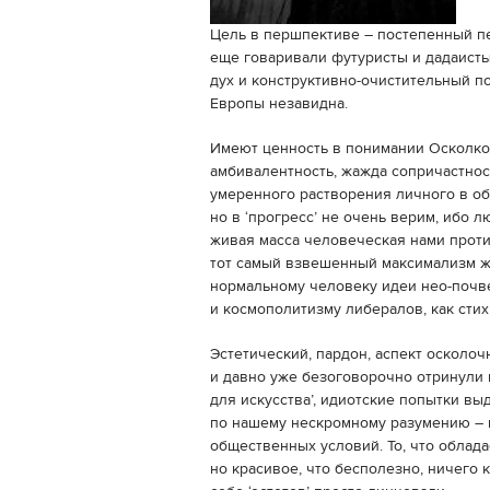
Цель в першпективе – постепенный пе
еще говаривали футуристы и дадаисты 
дух и конструктивно-очистительный п
Европы незавидна.
Имеют ценность в понимании Осколко
амбивалентность, жажда сопричастно
умеренного растворения личного в 
но в ‘прогресс’ не очень верим, ибо л
живая масса человеческая нами проти
тот самый взвешенный максимализм жи
нормальному человеку идеи нео-почв
и космополитизму либералов, как стих
Эстетический, пардон, аспект осколоч
и давно уже безоговорочно отринули к
для искусства’, идиотские попытки вы
по нашему нескромному разумению – 
общественных условий. То, что облад
но красивое, что бесполезно, ничего к