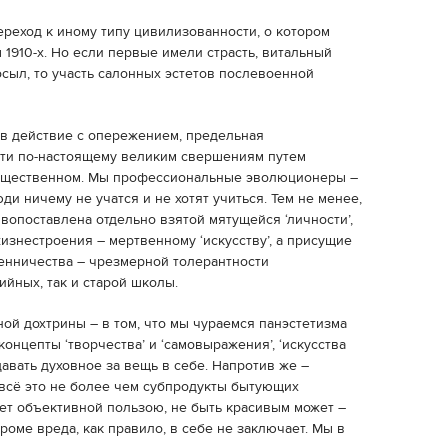
реход к иному типу цивилизованности, о котором
1910-х. Но если первые имели страсть, витальный
осыл, то участь салонных эстетов послевоенной
в действие с опережением, предельная
сти по-настоящему великим свершениям путем
общественном. Мы профессиональные эволюционеры –
юди ничему не учатся и не хотят учиться. Тем не менее,
вопоставлена отдельно взятой мятущейся ‘личности’,
знестроения – мертвенному ‘искусству’, а присущие
енничества – чрезмерной толерантности
ийных, так и старой школы.
ной дохтрины – в том, что мы чураемся панэстетизма
онцепты ‘творчества’ и ‘самовыражения’, ‘искусства
давать духовное за вещь в себе. Напротив же –
всё это не более чем субпродукты бытующих
ает объективной пользою, не быть красивым может –
роме вреда, как правило, в себе не заключает. Мы в