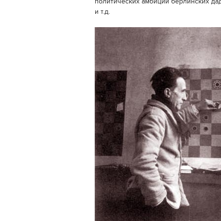
политических амбиций берлинских да
и т.д.