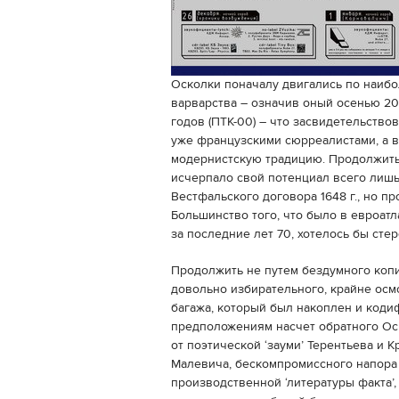
Осколки поначалу двигались по наибо
варварства – означив оный осенью 20
годов (ПТК-00) – что засвидетельств
уже французскими сюрреалистами, а в
модернистскую традицию. Продолжить 
исчерпало свой потенциал всего лишь
Вестфальского договора 1648 г., но п
Большинство того, что было в евроатл
за последние лет 70, хотелось бы стер
Продолжить не путем бездумного коп
довольно избирательного, крайне осм
багажа, который был накоплен и кодиф
предположениям насчет обратного Ос
от поэтической ‘зауми’ Терентьева и 
Малевича, бескомпромиссного напора 
производственной ‘литературы факта’