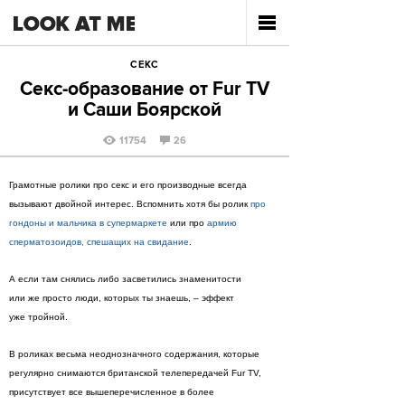
СЕКС
Секс-образование от Fur TV
и Саши Боярской
11754
26
Грамотные ролики про секс и его производные всегда
вызывают двойной интерес. Вспомнить хотя бы ролик
про
гондоны и мальчика в супермаркете
или про
армию
сперматозоидов, спешащих на свидание
.
А если там снялись либо засветились знаменитости
или же просто люди, которых ты знаешь, – эффект
уже тройной.
В роликах весьма неоднозначного содержания, которые
регулярно снимаются британской телепередачей Fur TV,
присутствует все вышеперечисленное в более