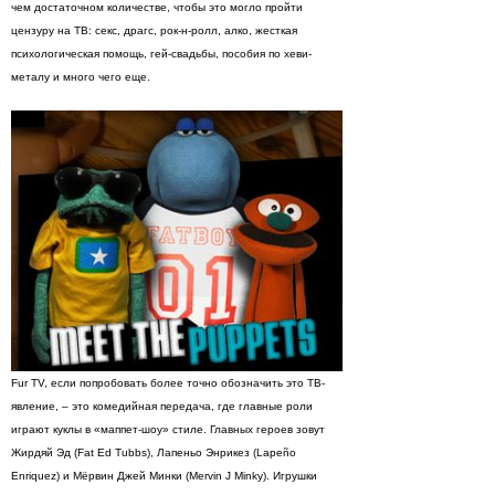
чем достаточном количестве, чтобы это могло пройти
цензуру на ТВ: секс, драгс, рок-н-ролл, алко, жесткая
психологическая помощь, гей-свадьбы, пособия по хеви-
металу и много чего еще.
Fur TV, если попробовать более точно обозначить это ТВ-
явление, – это комедийная передача, где главные роли
играют куклы в «маппет-шоу» стиле. Главных героев зовут
Жирдяй Эд (Fat Ed Tubbs), Лапеньо Энрикез (Lapeño
Enriquez) и Мёрвин Джей Минки (Mervin J Minky). Игрушки