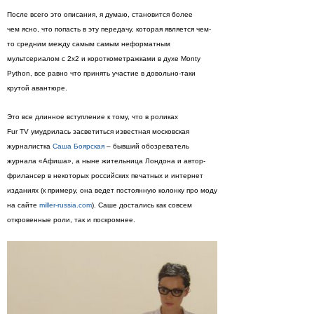
После всего это описания, я думаю, становится более
чем ясно, что попасть в эту передачу, которая является чем-
то средним между самым самым неформатным
мультсериалом с 2х2 и короткометражками в духе Monty
Python, все равно что принять участие в довольно-таки
крутой авантюре.
Это все длинное вступление к тому, что в роликах
Fur TV умудрилась засветиться известная московская
журналистка
Саша Боярская
– бывший обозреватель
журнала «Афиша», а ныне жительница Лондона и автор-
фрилансер в некоторых российских печатных и интернет
изданиях (к примеру, она ведет постоянную колонку про моду
на сайте
miller-russia.com
). Саше достались как совсем
откровенные роли, так и поскромнее.