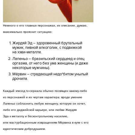
Немного о его главных персонажах, их описание, думаю,
максимально прояснит ситуацию:
Жирдяй Эд – здоровенный брутальный
мужик, пивной алкоголик, с подвижкой
на хэви-металле.
Лапеньо – бразильский сердцеед и отец
оргазма, от него без ума женщины (и даже
некоторые мужчины).
Мёрвин – страдающий недо*битом унылый
дрочила.
Каждый эпизод tv-сериала обычно посвящен какому-либо
из персонажей и их чертам характера: вроде умению
Лапеньо соблазнить любую женщину, которую он хочет,
либо его диджейской карьере, или любви Жирдяя
Эда к металлу и бесконтрольному насилию,
или мастурбационным извращениям Мёрвина в купе c его
идиотическим добродушием.