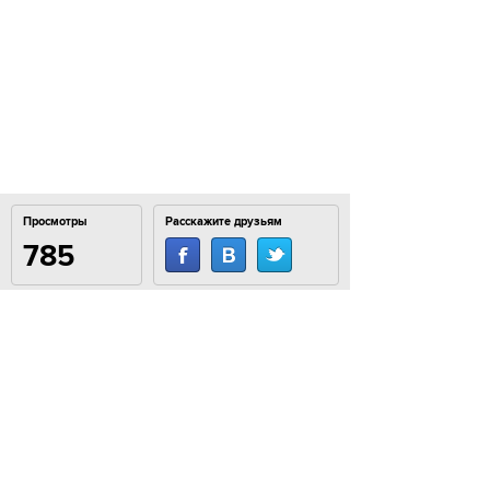
Просмотры
Расскажите друзьям
785
Комментарии
Login to comment
© 2007–2024 Look At Me. Интернет-сайт о креативных