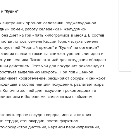
 и "Кудин"
у внутренних органов: селезенки, поджелудочной
дный обмен, работу селезенки и желудочно-
без диет на три - пять килограммов в месяц. В состав
листья лотоса, семена Кассия Тора, частуха, семена
ствует чай "Черный дракон" и "Кудин" на организм?
ганизма шлаки и токсины, снижает уровень липидов и
оту кишечника. Также этот чай для похудания обладает
ным действием. Этот чай для похудения рекомендуют
особствует выделению мокроты. При повышенной
навливает кровотечение, расширяют сосуды и снижают
 входящая в состав чая для похудения, разлагает жиры
. Конечно же, чай для похудения рекомендован в
жирением и болезнями, связанными с обменом
атеросклерозе сосудов сердца, мозга и нижних
и сердца, стенокардии, постинфарктном
ето-сосудистой дистонии, нервном перенапряжении,