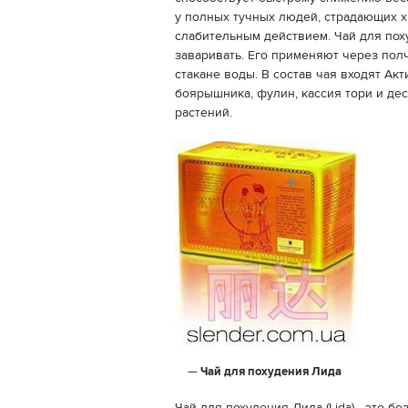
у полных тучных людей, страдающих х
слабительным действием. Чай для пох
заваривать. Его применяют через полч
стакане воды. В состав чая входят Ак
боярышника, фулин, кассия тори и де
растений.
Чай для похудения Лида