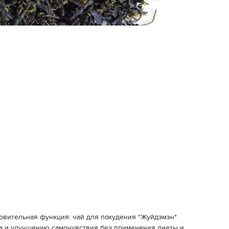
овительная функция: чай для похудения "Жуйдэмэн"
а и улучшению самочувствия без применения диеты и