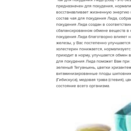
Чай для похудения Лида (Lida) - это б
предназначен для похудения, нормали
восстанавливает жизненную энергию и
состав чая для похудения Лида, собра
похудения Лида создан в соответстви
сбалансированном обмене веществ в 
похудения Лида благотворно влияет н
железы, у Вас постепенно улучшается
холестерин понижается, нормализуетс
приходит в норму, улучшается обмен в
для похудения Лида поможет Вам при 
зеленый Тегуаньинь, цветки хризантем
витаминизированные плоды шиповника
(Гибискуса), медовая трава (стевия), 
состояние всего организма.