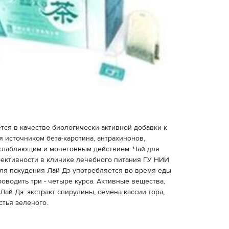
тся в качестве биологически-активной добавки к
я источником бета-каротина, антрахинонов,
слабляющим и мочегонным действием. Чай для
ективности в клинике лечебного питания ГУ НИИ
для похудения Лай Дэ употребляется во время еды
роводить три - четыре курса. Активные вещества,
Лай Дэ: экстракт спирулины, семена кассии тора,
стья зеленого.