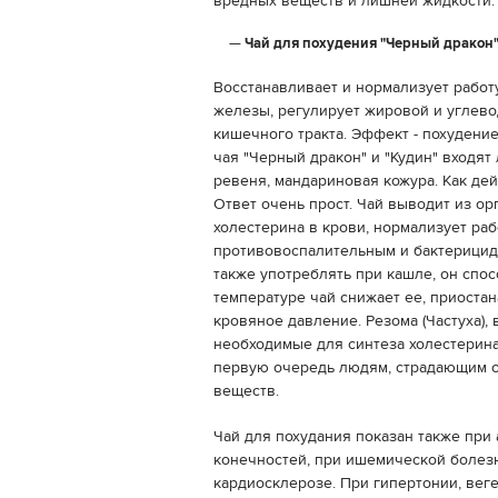
вредных веществ и лишней жидкости.
Чай для похудения "Черный дракон"
Восстанавливает и нормализует работ
железы, регулирует жировой и углево
кишечного тракта. Эффект - похудение 
чая "Черный дракон" и "Кудин" входят 
ревеня, мандариновая кожура. Как дей
Ответ очень прост. Чай выводит из ор
холестерина в крови, нормализует раб
противовоспалительным и бактерицид
также употреблять при кашле, он сп
температуре чай снижает ее, приоста
кровяное давление. Резома (Частуха),
необходимые для синтеза холестерина
первую очередь людям, страдающим о
веществ.
Чай для похудания показан также при 
конечностей, при ишемической болезн
кардиосклерозе. При гипертонии, вег