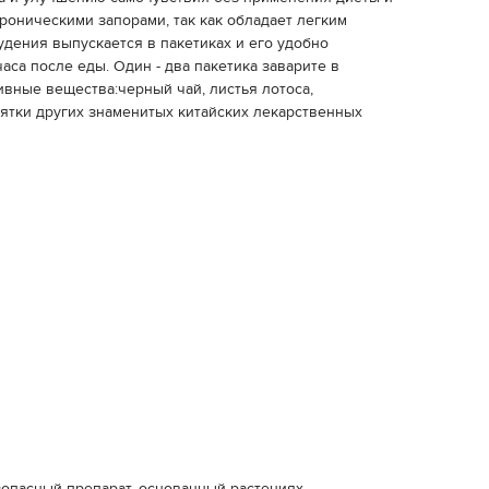
роническими запорами, так как обладает легким
удения выпускается в пакетиках и его удобно
аса после еды. Один - два пакетика заварите в
тивные вещества:черный чай, листья лотоса,
сятки других знаменитых китайских лекарственных