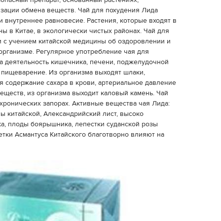
езопасный препарат, основанный растениях,
зации обмена веществ. Чай для похудения Лида
 внутреннее равновесие. Растения, которые входят в
ны в Китае, в экологически чистых районах. Чай для
и с учением китайской медицины об оздоровлении и
организме. Регулярное употребление чая для
а деятельность кишечника, печени, поджелудочной
 пищеварение. Из организма выходят шлаки,
я содержание сахара в крови, артериальное давление
еществ, из организма выходит каловый камень. Чай
хронических запорах. Активные вещества чая Лида:
ы китайской, Александрийский лист, высоко
, плоды боярышника, лепестки суданской розы
цветки Асмантуса Китайского благотворно влияют на