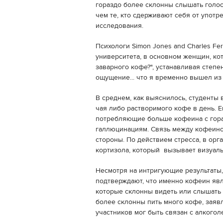
гораздо более склонны слышать голо
чем те, кто сдерживают себя от упот
исследования.
Психологи Simon Jones and Charles F
университета, в основном женщин, кот
заварного кофе?", устанавливая степе
ощущение... что я временно вышел из 
В среднем, как выяснилось, студенты
чая либо растворимого кофе в день. Е
потребляющие больше кофеина с гор
галлюцинациям. Связь между кофеино
стороны. По действием стресса, в ор
кортизола, который вызывает визуаль
Несмотря на интригующие результаты,
подтверждают, что именно кофеин явл
которые склонны видеть или слышать
более склонны пить много кофе, заявл
участников мог быть связан с алкого