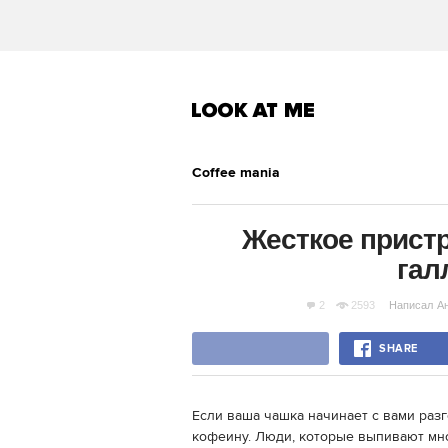
Сoffee mania
Жесткое прист
гал
2
2593
Написал
А
SHARE
Если ваша чашка начинает с вами разг
кофеину. Люди, которые выпивают мн