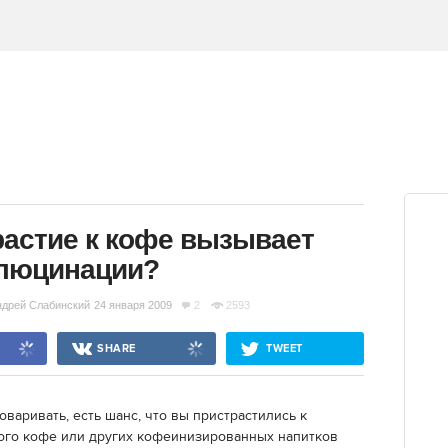
растие к кофе вызывает
люцинации?
ндрей Слабинский
24 января 2009
2
2593
SHARE
TWEET
оваривать, есть шанс, что вы пристрастились к
ого кофе или других кофеинизированных напитков