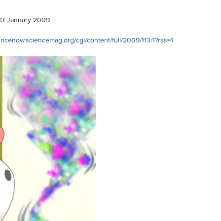
13 January 2009
iencenow.sciencemag.org/cgi/content/full/2009/113/1?rss=1