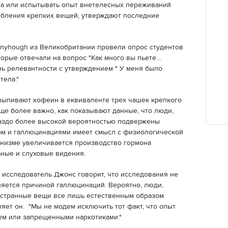
са или испытывать опыт внетелесных переживаний
ребления крепких вещей, утверждают последние
ernyhough из Великобритании провели опрос студентов
орые отвечали на вопрос "Как много вы пьете...
нь релевантности с утверждением " У меня было
тела."
 выпивают кофеин в еквиваленте трех чашек крепкого
ще более важно, как показывают данные, что люди,
аздо более высокой вероятностью подвержены
м и галлюцинациями имеет смысл с физиологической
ганизме увеличивается производство гормона
ные и слуховые видения.
 исследователь Джонс говорит, что исследования не
яется причиной галлюцинаций. Вероятно, люди,
 странные вещи все лишь естественным образом
яет он. "Мы не модем исключить тот факт, что опыт
лем или запрещенными наркотиками."