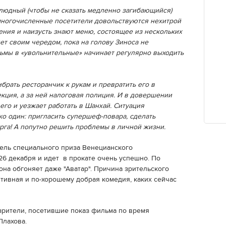
людный (чтобы не сказать медленно загибающийся)
емногочисленные посетители довольствуются нехитрой
ения и наизусть знают меню, состоящее из нескольких
дет своим чередом, пока на голову Зиноса не
рьмы в «увольнительные» начинает регулярно выходить
брать ресторанчик к рукам и превратить его в
кция, а за ней налоговая полиция. И в довершении
его и уезжает работать в Шанхай. Ситуация
ко один: пригласить супершеф-повара, сделать
га! А попутно решить проблемы в личной жизни.
тель специального приза Венецианского
26 декабря и идет в прокате очень успешно. По
она обгоняет даже "Аватар". Причина зрительского
итивная и по-хорошему добрая комедия, каких сейчас
зрители, посетившие показ фильма по время
 Плахова.