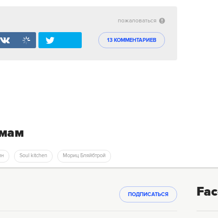
пожаловаться
13 КОММЕНТАРИЕВ
емам
ин
Soul kitchen
Мориц Бляйбтрой
Fac
ПОДПИСАТЬСЯ