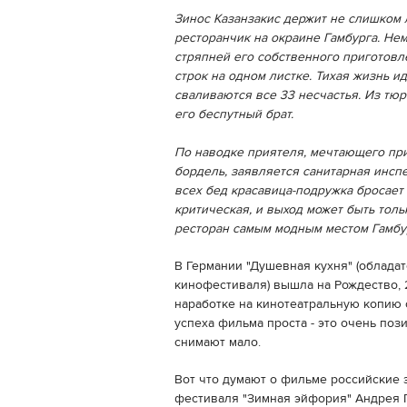
Зинос Казанзакис держит не слишком 
ресторанчик на окраине Гамбурга. Н
стряпней его собственного приготовл
строк на одном листке. Тихая жизнь и
сваливаются все 33 несчастья. Из тю
его беспутный брат.
По наводке приятеля, мечтающего при
бордель, заявляется санитарная инспе
всех бед красавица-подружка бросает 
критическая, и выход может быть толь
ресторан самым модным местом Гамбур
В Германии "Душевная кухня" (облада
кинофестиваля) вышла на Рождество, 
наработке на кинотеатральную копию 
успеха фильма проста - это очень поз
снимают мало.
Вот что думают о фильме российские 
фестиваля "Зимная эйфория" Андрея