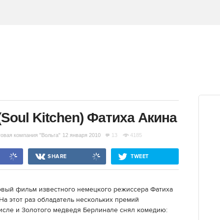
Soul Kitchen) Фатиха Акина
говая компания "Вольга"
12 января 2010
13
4185
SHARE
TWEET
новый фильм известного немецкого режиссера Фатиха
. На этот раз обладатель нескольких премий
исле и Золотого медведя Берлинале снял комедию: