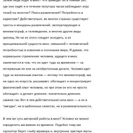
Зачем люди ходят в кино? Что приводит их в темный зал,
где они сидят и в течение полутора часов наблюдают игру
теней на полотне? Поиск развлечения? Потребность в
наркотике? Действительно, во многих странах существуют
тресты и концерны развлечений, эксплуатирующие и
кинематограф, и телевидение, и многие другие виды
зрелищ. Но не из этого следует исходить, а из
принципиальной сущности кино, связанной с человеческой
потребностью в освоении и осознании мира. Я думаю, что
нормальное стремление человека, идущего в кино,
заключается в том, что он идет туда за временем — за
потерянным ли или за необретенным доселе. Человек идет
туда за жизненным опытом — потому что кинематограф, как
ни одно из искусств, расширяет, обогащает и концентрирует
фактический опыт человека, но при этом он его не просто
обогащает, а делает длиннее, значительно длиннее,
скажем так. Вот в чем действительная сила кино — а не в
“звездах”, не в шаблонных сюжетах, не в развлекательности.
В чем же суть авторской работы в кино? Условно ее можно
определить как ваяние из времени. Подобно тому как
скульптор берет глыбу мрамора и, внутренне чувствуя черты