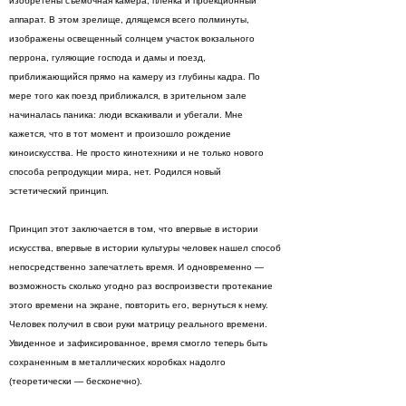
изобретены съемочная камера, пленка и проекционный
аппарат. В этoм зрелище, длящемся всего полминуты,
изображены освещенный солнцем участок вокзального
перрона, гуляющие господа и дамы и поезд,
приближающийся прямо на камеру из глубины кадра. По
мере того как поезд приближался, в зрительном зале
начиналась паника: люди вскакивали и убегали. Мне
кажется, что в тот момент и произошло рождение
киноискусства. Не просто кинотехники и не только нового
способа репродукции мира, нет. Родился новый
эстетический принцип.
Принцип этот заключается в том, что впервые в истории
искусства, впервые в истории культуры человек нашел способ
непосредственно запечатлеть время. И одновременно —
возможность сколько угодно раз воспроизвести протекание
этого времени на экране, повторить его, вернуться к нему.
Человек получил в свои руки матрицу реального времени.
Увиденное и зафиксированное, время смогло теперь быть
сохраненным в металлических коробках надолго
(теоретически — бесконечно).