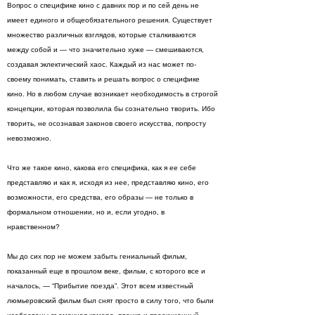
Вопрос о специфике кино с давних пор и по сей день не
имеет единого и общеобязательного решения. Существует
множество различных взглядов, которые сталкиваются
между собой и — что значительно хуже — смешиваются,
создавая эклектический хаос. Каждый из нас может по-
своему понимать, ставить и решать вопрос о специфике
кино. Но в любом случае возникает необходимость в строгой
концепции, которая позволила бы сознательно творить. Ибо
творить, не осознавая законов своего искусства, попросту
невозможно.
Что же такое кино, какова его специфика, как я ее себе
представляю и как я, исходя из нее, представляю кино, его
возможности, его средства, его образы — не только в
формальном отношении, но и, если угодно, в
нравственном?
Мы до сих пор не можем забыть гениальный фильм,
показанный еще в прошлом веке, фильм, с которого все и
началось, — “Прибытие поезда”. Этот всем известный
люмьеровский фильм был снят просто в силу того, что были