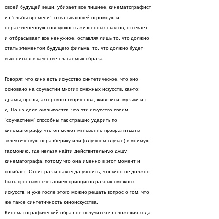
своей будущей вещи, убирает все лишнее, кинематографист
из “глыбы времени”, охватывающей огромную и
нерасчлененную совокупность жизненных фактов, отсекает
и отбрасывает все ненужное, оставляя лишь то, что должно
стать элементом будущего фильма, то, что должно будет
выясниться в качестве слагаемых образа.
Говорят, что кино есть искусство синтетическое, что оно
основано на соучастии многих смежных искусств, как-то:
драмы, прозы, актерского творчества, живописи, музыки и т.
д. Но на деле оказывается, что эти искусства своим
“соучастием” способны так страшно ударить по
кинематографу, что он может мгновенно превратиться в
эклектическую неразбериху или (в лучшем случае) в мнимую
гармонию, где нельзя найти действительную душу
кинематографа, потому что она именно в этот момент и
погибает. Стоит раз и навсегда уяснить, что кино не должно
быть простым сочетанием принципов разных смежных
искусств, и уже после этого можно решать вопрос о том, что
же такое синтетичность киноискусства.
Кинематографический образ не получится из сложения хода