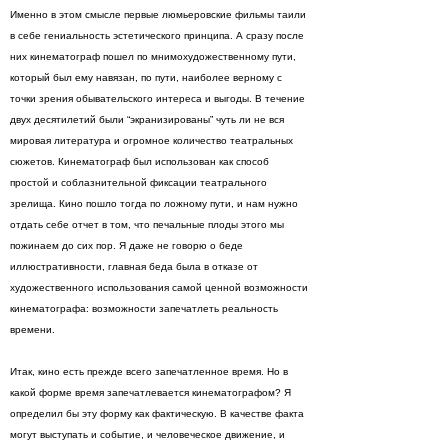
Именно в этом смысле первые люмьеровские фильмы таили
в себе гениальность эстетического принципа. А сразу после
них кинематограф пошел по мнимохудожественному пути,
который был ему навязан, по пути, наиболее верному с
точки зрения обывательского интереса и выгоды. В течение
двух десятилетий были “экранизированы” чуть ли не вся
мировая литература и огромное количество театральных
сюжетов. Кинематограф был использован как способ
простой и соблазнительной фиксации театрального
зрелища. Кино пошло тогда по ложному пути, и нам нужно
отдать себе отчет в том, что печальные плоды этого мы
пожинаем до сих пор. Я даже не говорю о беде
иллюстративности, главная беда была в отказе от
художественного использования самой ценной возможности
кинематографа: возможности запечатлеть реальность
времени.
Итак, кино есть прежде всего запечатленное время. Но в
какой форме время запечатлевается кинематографом? Я
определил бы эту форму как фактическую. В качестве факта
могут выступать и событие, и человеческое движение, и