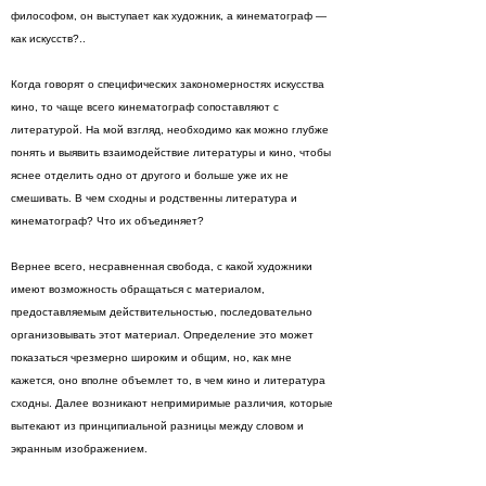
философом, он выступает как художник, а кинематограф —
как искусств?..
Когда говорят о специфических закономерностях искусства
кино, то чаще всего кинематограф сопоставляют с
литературой. На мой взгляд, необходимо как можно глубже
понять и выявить взаимодействие литературы и кино, чтобы
яснее отделить одно от другого и больше уже их не
смешивать. В чем сходны и родственны литература и
кинематограф? Что их объединяет?
Вернее всего, несравненная свобода, с какой художники
имеют возможность обращаться с материалом,
предоставляемым действительностью, последовательно
oрганизовывать этот материал. Определение это может
показаться чрезмерно широким и общим, но, как мне
кажется, оно вполне объемлет то, в чем кино и литература
сходны. Далее возникают непримиримые различия, которые
вытекают из принципиальной разницы между словом и
экранным изображением.