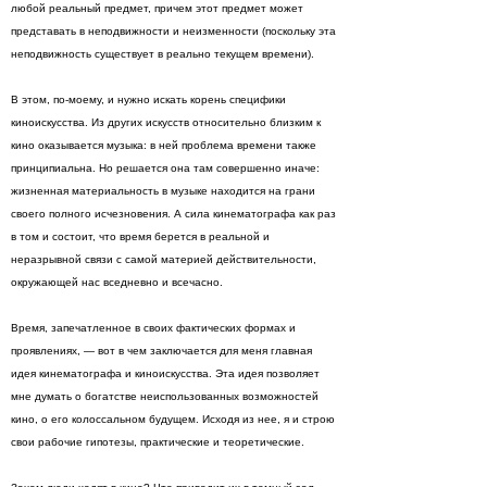
любой реальный предмет, причем этот предмет может
представать в неподвижности и неизменности (поскольку эта
неподвижность существует в реально текущем времени).
В этом, по-моему, и нужно искать корень специфики
киноискусства. Из других искусств относительно близким к
кино оказывается музыка: в ней проблема времени также
принципиальна. Но решается она там совершенно иначе:
жизненная материальность в музыке находится на грани
своего полного исчезновения. А сила кинематографа как раз
в том и состоит, что время берется в реальной и
неразрывной связи с самой материей действительности,
окружающей нас вседневно и всечасно.
Время, запечатленное в своих фактических формах и
проявлениях, — вот в чем заключается для меня главная
идея кинематографа и киноискусства. Эта идея позволяет
мне думать о богатстве неиспользованных возможностей
кино, о его колоссальном будущем. Исходя из нее, я и строю
свои рабочие гипотезы, практические и теоретические.