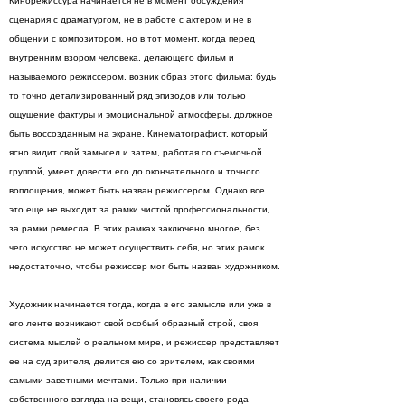
Кинорежиссура начинается не в момент обсуждения
сценария с драматургом, не в работе с актером и не в
общении с композитором, но в тот момент, когда перед
внутренним взором человека, делающего фильм и
называемого режиссером, возник образ этого фильма: будь
то точно детализированный ряд эпизодов или только
ощущение фактуры и эмоциональной атмосферы, должное
быть воссозданным на экране. Кинематографист, который
ясно видит свой замысел и затем, работая со съемочной
группой, умеет довести его до окончательного и точного
воплощения, может быть назван режиссером. Однако все
это еще не выходит за рамки чистой профессиональности,
за рамки ремесла. В этих рамках заключено многое, без
чего искусство не может осуществить себя, но этих рамок
недостаточно, чтобы режиссер мог быть назван художником.
Художник начинается тогда, когда в его замысле или уже в
его ленте возникают свой особый образный строй, своя
система мыслей о реальном мире, и режиссер представляет
ее на суд зрителя, делится ею со зрителем, как своими
самыми заветными мечтами. Только при наличии
собственного взгляда на вещи, становясь своего рода