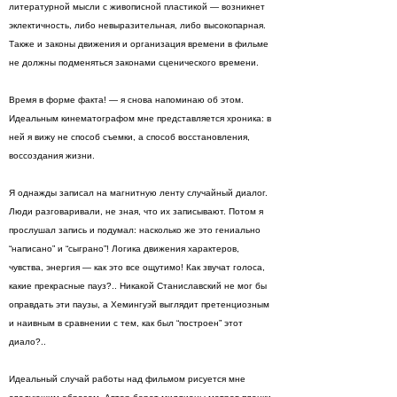
литературной мысли с живописной пластикой — возникнет
эклектичность, либо невыразительная, либо высокопарная.
Также и законы движения и организация времени в фильме
не должны подменяться законами сценического времени.
Время в форме факта! — я снова напоминаю об этом.
Идеальным кинематографом мне представляется хроника: в
ней я вижу не способ съемки, а способ восстановления,
воссоздания жизни.
Я однажды записал на магнитную ленту случайный диалог.
Люди разговаривали, не зная, что их записывают. Потом я
прослушал запись и подумал: насколько же это гениально
“написано” и “сыграно”! Логика движения характеров,
чувства, энергия — как это все ощутимо! Как звучат голоса,
какие прекрасные пауз?.. Никакой Станиславский не мог бы
оправдать эти паузы, а Хемингуэй выглядит претенциозным
и наивным в сравнении с тем, как был “построен” этот
диало?..
Идеальный случай работы над фильмом рисуется мне