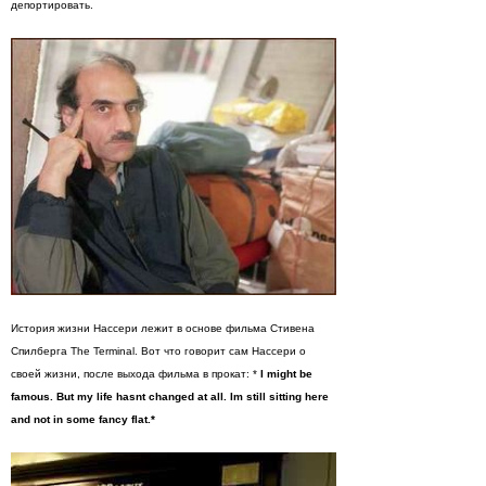
депортировать.
История жизни Нассери лежит в основе фильма Стивена
Спилберга The Terminal. Вот что говорит сам Нассери о
своей жизни, после выхода фильма в прокат: *
I might be
famous. But my life hasnt changed at all. Im still sitting here
and not in some fancy flat.*