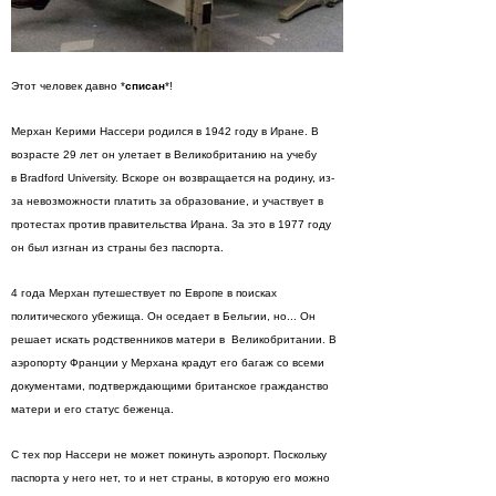
Этот человек давно *
списан
*!
Мерхан Керими Нассери родился в 1942 году в Иране. В
возрасте 29 лет он улетает в Великобританию на учебу
в Bradford University. Вскоре он возвращается на родину, из-
за невозможности платить за образование, и участвует в
протестах против правительства Ирана. За это в 1977 году
он был изгнан из страны без паспорта.
4 года Мерхан путешествует по Европе в поисках
политического убежища. Он оседает в Бельгии, но... Он
решает искать родственников матери в Великобритании. В
аэропорту Франции у Мерхана крадут его багаж со всеми
документами, подтверждающими британское гражданство
матери и его статус беженца.
С тех пор Нассери не может покинуть аэропорт. Поскольку
паспорта у него нет, то и нет страны, в которую его можно