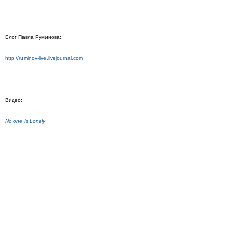
Блог Павла Руминова:
http://ruminov-live.livejournal.com
Видео:
No one Is Lonely