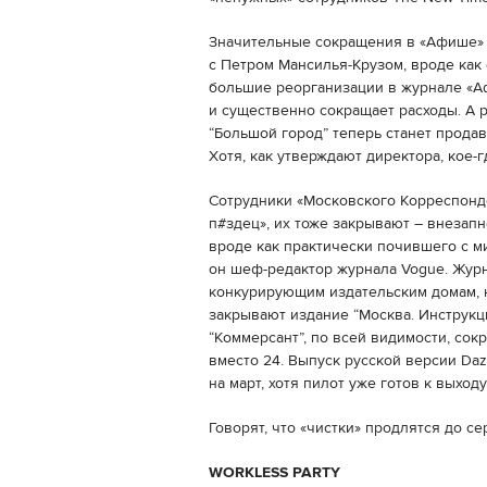
Значительные сокращения в «Афише» 
с Петром Мансилья-Крузом, вроде как
большие реорганизации в журнале «Аф
и существенно сокращает расходы. А
“Большой город” теперь станет продава
Хотя, как утверждают директора, кое-г
Сотрудники «Московского Корреспонд
п#здец», их тоже закрывают – внезап
вроде как практически почившего с м
он шеф-редактор журнала Vogue. Журна
конкурирующим издательским домам, но
закрывают издание “Москва. Инструкц
“Коммерсант”, по всей видимости, сокр
вместо 24. Выпуск русской версии Da
на март, хотя пилот уже готов к выход
Говорят, что «чистки» продлятся до с
WORKLESS PARTY