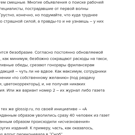
 тем смешные. Многие обьявления о поиске рабочей
специалисты, пострадавшие от первой волны
рустно, конечно, но подумайте, что куда труднее
о страшной силой, а правды-то и не узнаешь – у них
ится безобразие. Согласно постоянно обновляемой
м, как минимум, безбожно сокращают расходы на такси,
тивные обеды, срезают гонорары фрилансерам
акций – чуть ли не вдвое. Как максимум, сотрудники
нении «по собственному желанию» (под раздачу
, цветокорректоры), и, не получая никаких
ия. Или же вариант номер 2 – их журнал либо газета
тех же glossip.ru, по своей инициативе – «А
иданным образом уволились сразу 40 человек из газет
транным образом происходили «исчезновения»
угих изданий. К примеру, часть, как оказалось,
s вдруг перекочевала в “Сноб”.