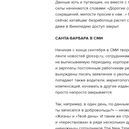
Данные хоть и пугающие, но вместе с
силы начинаются словами: «Дорогие 
сокращений, милости просим к нам…» Г
сейчас китайцам: безработица растет с
даже в Википедию доступ закрыт.
САНТА-БАРБАРА В СМИ
Начиная с конца сентября в СМИ твор
ленте новостей glossip.ru, cотрудника
на выписываемую периодику, корпора
и зарплаты постоянным работникам ред
вынуждены писать заявление о уволь
попадают также водители, маркетологи
компенсаций, кочевать в другие издан
просто напросто закрывается.
Так, например, в один день, по данным 
ты записался в добровольцы?» – неож
«Жизнь» и «Твой день». И таким же с
и «перестановки» в ряде нескольких др
«ненужных» сотрудников The New Time