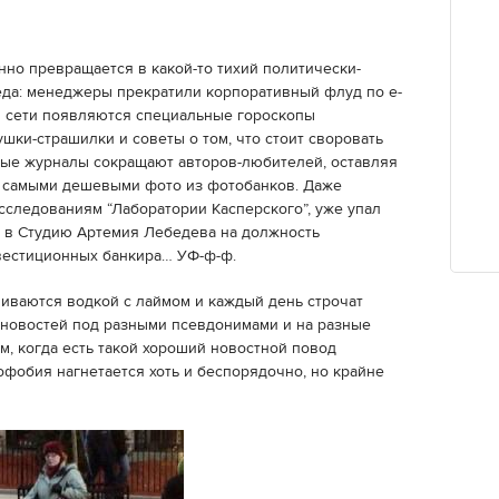
нно превращается в какой-то тихий политически-
еда: менеджеры прекратили корпоративный флуд по е-
 в сети появляются специальные гороскопы
шки-страшилки и советы о том, что стоит своровать
вые журналы сокращают авторов-любителей, оставляя
я самыми дешевыми фото из фотобанков. Даже
исследованиям “Лаборатории Касперского”, уже упал
е в Студию Артемия Лебедева на должность
вестиционных банкира… УФ-ф-ф.
иваются водкой с лаймом и каждый день строчат
-новостей под разными псевдонимами и на разные
им, когда есть такой хороший новостной повод
офобия нагнетается хоть и беспорядочно, но крайне