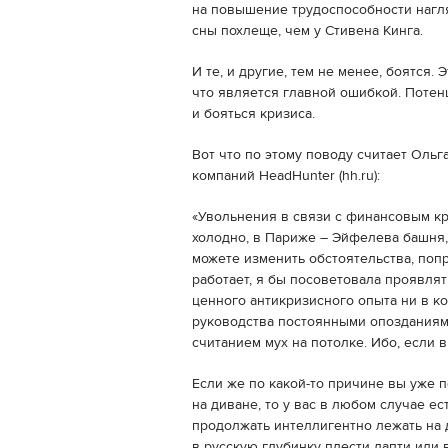
на повышение трудоспособности нагл
сны похлеще, чем у Стивена Кинга.
И те, и другие, тем не менее, боятся.
что является главной ошибкой. Потен
и бояться кризиса.
Вот что по этому поводу считает Ольг
компаний HeadHunter (hh.ru):
«Увольнения в связи с финансовым кри
холодно, в Париже – Эйфелева башня,
можете изменить обстоятельства, попр
работает, я бы посоветовала проявлят
ценного антикризисного опыта ни в к
руководства постоянными опозданиям
считанием мух на потолке. Ибо, если 
Если же по какой-то причине вы уже п
на диване, то у вас в любом случае е
продолжать интеллигентно лежать на д
в русскую глубинку плести лапти или 