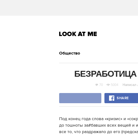
Общество
БЕЗРАБОТИЦА
70
5004
Написал
SHARE
Под конец года слова «кризис» и «со
до тошноты за#бавших всех вещей и ин
все то, что раздражало до его (предс