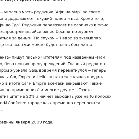
– уволена часть редакции “Афиша-Мир” во главе
 они доделывают текущий номер и всё. Кроме того,
иша-Еда”. Редакция переезжает из особняка в офис
 распространявшийся ранее бесплатно журнал
ться за деньги. По слухам – 1 евро за экземпляр.
де его все-таки можно будет взять бесплатно.
ента» пишут письмо читателям под названием «Нам
но, безо всяких предупреждений. Главный редактор
иром журнала Galа, вовремя переметнулся – теперь
лы Car, Empire и Hello! пытаются сначала продать
 в итоге Car и Empire все-таки закрывают. Также
ия по применению” и многие другие… Газета
атит штат на 30% и начнет выходить уже на 16 полосах
zed&Confused «вроде как» временно переносится
у…
ередины января 2009 года.