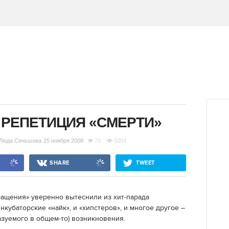
 РЕПЕТИЦИЯ «СМЕРТИ»
Люда Сеньшова
25 ноября 2008
70
5004
SHARE
TWEET
кращения» уверенно вытеснили из хит-парада
кубаторские «найк», и «хипстеров», и многое другое –
казуемого в общем-то) возникновения.