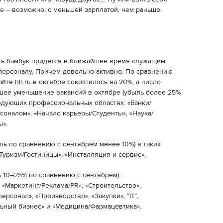
ве – возможно, с меньшей зарплатой, чем раньше.
ить бамбук придется в ближайшее время служащим
персоналу. Причем довольно активно. По сравнению
йте hh.ru в октябре сократилось на 20%, а число
шее уменьшение вакансий в октябре (убыль более 25%
едующих профессиональных областях: «Банки/
соналом», «Начало карьеры/Студенты», «Наука/
ы».
ь по сравнению с сентябрем менее 10%) в таких
«Туризм/Гостиницы», «Инсталляция и сервис».
 10–25% по сравнению с сентябрем):
 «Маркетинг/Реклама/PR», «Строительство»,
рсонал», «Производство», «Закупки», “IT”,
льный бизнес» и «Медицина/Фармацевтика».