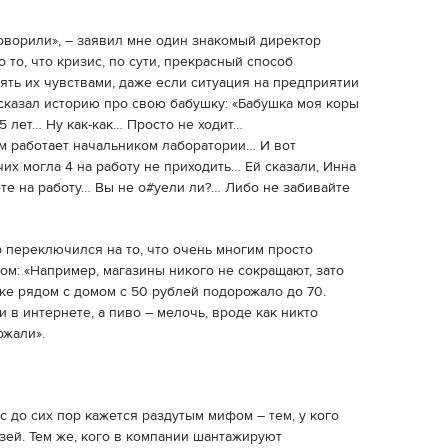
говорили», – заявил мне один знакомый директор
 то, что кризис, по сути, прекрасный способ
ть их чувствами, даже если ситуация на предприятии
ссказал историю про свою бабушку: «Бабушка моя коры
75 лет… Ну как-как… Просто не ходит…
м работает начальником лаборатории… И вот
их могла 4 на работу не приходить… Ей сказали, Инна
ете на работу… Вы не о#уели ли?… Либо не забивайте
р переключился на то, что очень многим просто
ом: «Например, магазины никого не сокращают, зато
ке рядом с домом с 50 рублей подорожало до 70.
 в интернете, а пиво – мелочь, вроде как никто
ожали».
ис до сих пор кажется раздутым мифом – тем, у кого
зей. Тем же, кого в компании шантажируют