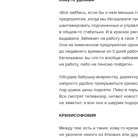
Кому-то удобный
«Все за#бись, если бы о нем меньше 
предприятия, когда мы беседовали про
шантажировать подчиненных и управля
в общем-то стабильна. И в красках ра
выдавала. Забивает на работу в свои 
Она на химическом предприятии одно
до недавнего времени из 5 дней рабоч
Евгеньевна, вы что-то вообще забива
на работу, либо на пенсию пойдете».
Обсудив бабушку-анархистку, директо
напросто удобно прикрываться кризис
под шумок цены подняли. Пиво в ларь
Все смотрят телевизор, читают новости
не заметил, а вон оно и шаурма подор
КРИЗИСОФОБИЯ
Между тем, есть и такие, кому-то криз
не уволили никого из близких или дру