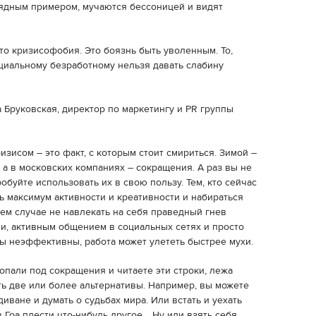
ядным примером, мучаются бессоницей и видят
 Это кризисофобия. Это боязнь быть уволенным. То,
циальному безработному нельзя давать слабину
а Бруковская, директор по маркетингу и PR группы
зисом – это факт, с которым стоит смириться. Зимой –
 а в московских компаниях – сокращения. А раз вы не
обуйте использовать их в свою пользу. Тем, кто сейчас
ь максимум активности и креативности и набираться
оем случае не навлекать на себя праведный гнев
и, активным общением в социальных сетях и просто
вы неэффективны, работа может улететь быстрее мухи.
опали под сокращения и читаете эти строки, лежа
сть две или более альтернативы. Например, вы можете
иване и думать о судьбах мира. Или встать и уехать
в Гоа плести что-нибудь другое… Ну или взять себя