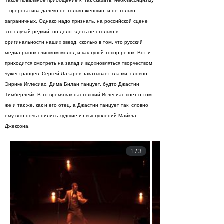
Такое повальное приобщение к, так сказать, неоклассицизму
– прерогатива далеко не только женщин, и не только
заграничных. Однако надо признать, на российской сцене
это случай редкий, но дело здесь не столько в
оригинальности наших звезд, сколько в том, что русский
медиа-рынок слишком молод и как тупой топор резок. Вот и
приходится смотреть на запад и вдохновляться творчеством
чужестранцев. Сергей Лазарев закатывает глазки, словно
Энрике Иглесиас, Дима Билан танцует, будто Джастин
Тимберлейк. В то время как настоящий Иглесиас поет о том
же и так же, как и его отец, а Джастин танцует так, словно
ему всю ночь снились худшие из выступлений Майкла
Джексона.
1
/
3