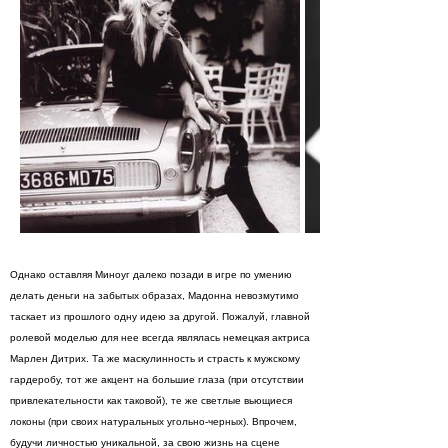
Однако оставляя Миноуг далеко позади в игре по умению
делать деньги на забытых образах, Мадонна невозмутимо
таскает из прошлого одну идею за другой. Пожалуй, главной
ролевой моделью для нее всегда являлась немецкая актриса
Марлен Дитрих. Та же маскулинность и страсть к мужскому
гардеробу, тот же акцент на большие глаза (при отсутствии
привлекательности как таковой), те же светлые вьющиеся
локоны (при своих натуральных угольно-черных). Впрочем,
будучи личностью уникальной, за свою жизнь на сцене