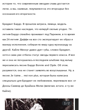
истории то, что современным звездам слава достается
легко, а мы, наивные, покупаемся на это вторсырье без
осознания его вторичности.
Бриджит Бардо. В прошлом актриса, певица, модель
оставила такое наследие, что копируй сколько угодно. 74-
летняя Бардо спокойно проживает под Парижем, в то время
как 24-летняя Даффи на все сто эксплуатирует ее образ и
манеру исполнения, собирая по миру одну музнаграду за
другой. Кайли Миноуг давно дует губы, словно Бриджит,
хотя и сама уже отбила статус звезды первого класса. И все
же и она не погнушалась в последнем альбоме под кальку
перезаписать песню Бардо Bonnie and Clyde. Об этом,
разумеется, она не станет заявлять во всеуслышанье. Ну, а
песню Je t'aime… moi non plus, которая была написана
специально для Бриджит ее любовником, перепевали все: от
Донны Саммэр до Брайана Молко (включая, кстати, и ту же
Кайли).
1
/
2