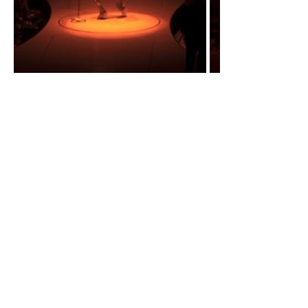
Такая преемственность поколений прослеживается не только
в среде поп-музыки. Вот вам, пожалуйста, классическая
опера «Травиата» с либретто, основанным на романе Дюма
«Дама с камелиями». Главная героиня – куртизанка,
страдающая от неизличимой болезни. Место действия –
Париж. В первом акте юноша из провинции демонстрирует
свою пылкую любовь. Во втором – устраивает сцену
ревности посреди маскарада и бросает деньги в лицо
любимой. Ну а в третьем, в третьем все грустно: в самый
момент воссоединения неожиданно для юноши куртизанка
умирает у него на руках. Один сплошной «Мулен Руж» без
Николь Кидман в главной роли и подписи в начале фильма
«по роману А. Дюма».