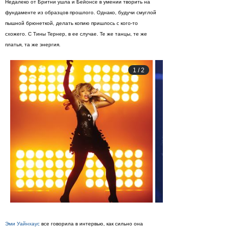
Недалеко от Бритни ушла и Бейонсе в умении творить на
фундаменте из образцов прошлого. Однако, будучи смуглой
пышной брюнеткой, делать копию пришлось с кого-то
схожего. С Тины Тернер, в ее случае. Те же танцы, те же
платья, та же энергия.
1
/
2
Эми Уайнхаус
все говорила в интервью, как сильно она