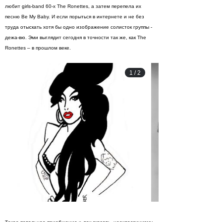
любит girls-band 60-х The Ronettes, а затем перепела их
песню Be My Baby. И если порыться в интернете и не без
труда отыскать хотя бы одно изображение солисток группы -
дежа-вю. Эми выглядит сегодня в точности так же, как The
Ronettes – в прошлом веке.
1
/
2