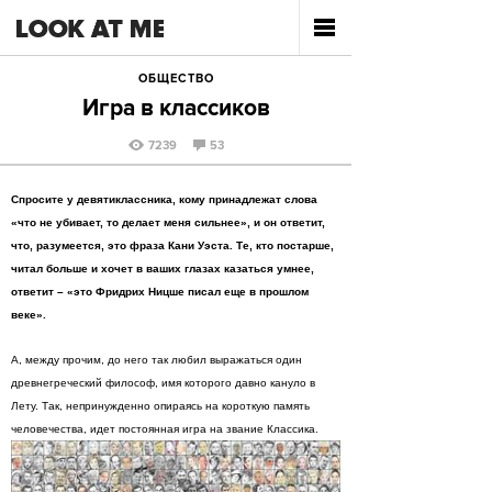
ОБЩЕСТВО
Игра в классиков
7239
53
Спросите у девятиклассника, кому принадлежат слова
«что не убивает, то делает меня сильнее», и он ответит,
что, разумеется, это фраза Кани Уэста. Те, кто постарше,
читал больше и хочет в ваших глазах казаться умнее,
ответит – «это Фридрих Ницше писал еще в прошлом
веке».
А, между прочим, до него так любил выражаться один
древнегреческий философ, имя которого давно кануло в
Лету. Так, непринужденно опираясь на короткую память
человечества, идет постоянная игра на звание Классика.