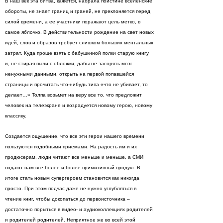
В наш век эта битва, кажется, набрала поистине вселенские
обороты, не знает границ и граней, не преклоняется перед
силой времени, а ее участники поражают цель метко, в
самое яблочко. В действительности рождение на свет новых
идей, слов и образов требует слишком больших ментальных
затрат. Куда проще взять с бабушкиной полки старую книгу
и, не стирая пыли с обложки, дабы не засорять мозг
ненужными данными, открыть на первой попавшейся
страницы и прочитать что-нибудь типа «что не убивает, то
делает…» Толпа возьмет на веру все то, что предложит
человек на телеэкране и возрадуется новому герою, новому
классику.
Создается ощущение, что все эти герои нашего времени
пользуются подобными приемами. На радость им и их
продюсерам, люди читают все меньше и меньше, а СМИ
подают нам все более и более примитивный продукт. В
итоге стать новым супергероем становится как никогда
просто. При этом подчас даже не нужно углубляться в
чтение книг, чтобы докопаться до первоисточника –
достаточно порыться в видео- и аудиоколлекциях родителей
и родителей родителей. Неприятное же во всей этой