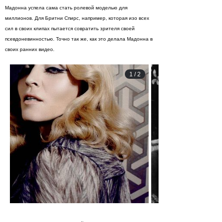
Мадонна успела сама стать ролевой моделью для
миллионов. Для Бритни Спирс, например, которая изо всех
сил в своих клипах пытается совратить зрителя своей
псевдоневинностью. Точно так же, как это делала Мадонна в
своих ранних видео.
1
/
2