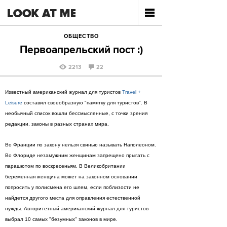
ОБЩЕСТВО
Первоапрельский пост :)
2213
22
Известный американский журнал для туристов
Travel +
Leisure
составил своеобразную "памятку для туристов". В
необычный список вошли бессмысленные, с точки зрения
редакции, законы в разных странах мира.
Во Франции по закону нельзя свинью называть Наполеоном.
Во Флориде незамужним женщинам запрещено прыгать с
парашютом по воскресеньям. В Великобритании
беременная женщина может на законном основании
попросить у полисмена его шлем, если поблизости не
найдется другого места для оправления естественной
нужды. Авторитетный американский журнал для туристов
выбрал 10 самых "безумных" законов в мире.