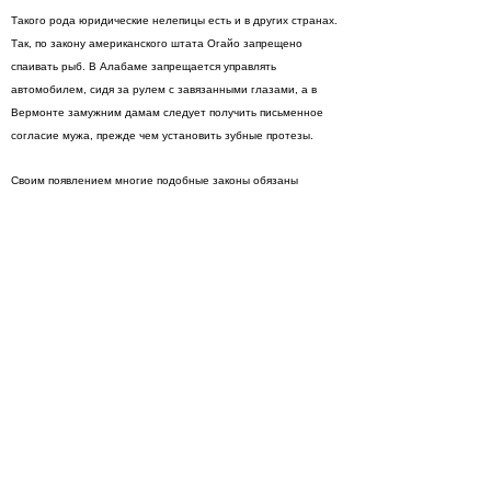
Такого рода юридические нелепицы есть и в других странах.
Так, по закону американского штата Огайо запрещено
спаивать рыб. В Алабаме запрещается управлять
автомобилем, сидя за рулем с завязанными глазами, а в
Вермонте замужним дамам следует получить письменное
согласие мужа, прежде чем установить зубные протезы.
Своим появлением многие подобные законы обязаны
прецеденту. Например, в штате Мичиган запрещено
кидаться осьминогами в общественных местах. Традиция
швырять на лед осьминогов во время матчей, в которых
участвовала хоккейная команда Detroit Red Wings, появилась
в 1952 году, когда в начале первой игры (из восьми) кто-то из
болельщиков кинул осьминога на лед, и Red Wings выиграли
кубок Стэнли.
Швейцарцам, которые чрезвычайно уважительно относятся к
покою окружающих, законодательно запрещено с шумом
сливать воду в унитазе после десяти часов вечера. Впрочем,
современная швейцарская сантехника делает нарушение
этого закона практически невозможным.