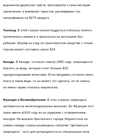
выражения дружеских чувств, приговорили к трем месяцам
заключения, а компанию туристов, распивавших сок,
оштрафовали на $275 каждого.
Таиланд.
В этой стране нельзя поддаться соблазну теплого
тропического климата и проехаться на мотоцикле без
рубашки. Штраф за езду на транспортном средстве с голым
торсом может составить около $10.
Канада.
В Канаде, согласно закону 1985 года, запрещается
платить за вещь, которая стоит больше $25,
однодолларовыми монетами. Если продавец согласен взять
плату в таком виде, то он может это сделать, но по закону
он имеет право отказать покупателю.
Франция и Великобритания.
В этих странах запрещено
целоваться на железнодорожных вокзалах. Во Франции этот
закон ввели в1910 году из-за задержки с отправлением
поездов. На вокзале британского города Уоррингтона на
северо-западе страны размещены таблички "Целоваться
запрещено", зато для целующихся есть специальная зона.