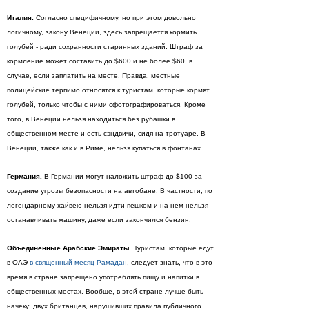
Италия.
Согласно специфичному, но при этом довольно
логичному, закону Венеции, здесь запрещается кормить
голубей - ради сохранности старинных зданий. Штраф за
кормление может составить до $600 и не более $60, в
случае, если заплатить на месте. Правда, местные
полицейские терпимо относятся к туристам, которые кормят
голубей, только чтобы с ними сфотографироваться. Кроме
того, в Венеции нельзя находиться без рубашки в
общественном месте и есть сэндвичи, сидя на тротуаре. В
Венеции, также как и в Риме, нельзя купаться в фонтанах.
Германия.
В Германии могут наложить штраф до $100 за
создание угрозы безопасности на автобане. В частности, по
легендарному хайвею нельзя идти пешком и на нем нельзя
останавливать машину, даже если закончился бензин.
Объединенные Арабские Эмираты.
Туристам, которые едут
в ОАЭ
в священный месяц Рамадан
, следует знать, что в это
время в стране запрещено употреблять пищу и напитки в
общественных местах. Вообще, в этой стране лучше быть
начеку: двух британцев, нарушивших правила публичного