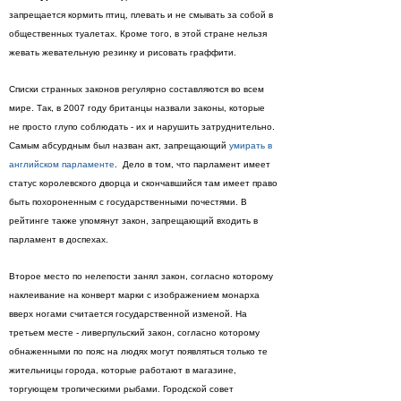
запрещается кормить птиц, плевать и не смывать за собой в
общественных туалетах. Кроме того, в этой стране нельзя
жевать жевательную резинку и рисовать граффити.
Списки странных законов регулярно составляются во всем
мире. Так, в 2007 году британцы назвали законы, которые
не просто глупо соблюдать - их и нарушить затруднительно.
Самым абсурдным был назван акт, запрещающий
умирать в
английском парламенте
. Дело в том, что парламент имеет
статус королевского дворца и скончавшийся там имеет право
быть похороненным с государственными почестями. В
рейтинге также упомянут закон, запрещающий входить в
парламент в доспехах.
Второе место по нелепости занял закон, согласно которому
наклеивание на конверт марки с изображением монарха
вверх ногами считается государственной изменой. На
третьем месте - ливерпульский закон, согласно которому
обнаженными по пояс на людях могут появляться только те
жительницы города, которые работают в магазине,
торгующем тропическими рыбами. Городской совет