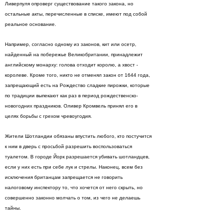
Ливерпуля опроверг существование такого закона, но
остальные акты, перечисленные в списке, имеют под собой
реальное основание.
Например, согласно одному из законов, кит или осетр,
найденный на побережье Великобритании, принадлежит
английскому монарху: голова отходит королю, а хвост -
королеве. Кроме того, никто не отменял закон от 1644 года,
запрещающий есть на Рождество сладкие пирожки, которые
по традиции выпекают как раз в период рождественско-
новогодних праздников. Оливер Кромвель принял его в
целях борьбы с грехом чревоугодия.
Жители Шотландии обязаны впустить любого, кто постучится
к ним в дверь с просьбой разрешить воспользоваться
туалетом. В городе Йорк разрешается убивать шотландцев,
если у них есть при себе лук и стрелы. Наконец, всем без
исключения британцам запрещается не говорить
налоговому инспектору то, что хочется от него скрыть, но
совершенно законно молчать о том, из чего не делаешь
тайны.