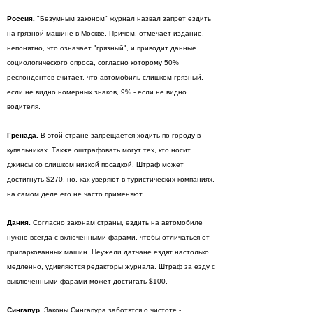
Россия.
"Безумным законом" журнал назвал запрет ездить
на грязной машине в Москве. Причем, отмечает издание,
непонятно, что означает "грязный", и приводит данные
социологического опроса, согласно которому 50%
респондентов считает, что автомобиль слишком грязный,
если не видно номерных знаков, 9% - если не видно
водителя.
Гренада.
В этой стране запрещается ходить по городу в
купальниках. Также оштрафовать могут тех, кто носит
джинсы со слишком низкой посадкой. Штраф может
достигнуть $270, но, как уверяют в туристических компаниях,
на самом деле его не часто применяют.
Дания.
Согласно законам страны, ездить на автомобиле
нужно всегда с включенными фарами, чтобы отличаться от
припаркованных машин. Неужели датчане ездят настолько
медленно, удивляются редакторы журнала. Штраф за езду с
выключенными фарами может достигать $100.
Сингапур.
Законы Сингапура заботятся о чистоте -