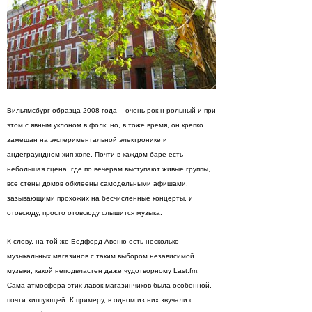
Вильямсбург образца 2008 года – очень рок-н-рольный и при
этом с явным уклоном в фолк, но, в тоже время, он крепко
замешан на экспериментальной электронике и
андеграундном хип-хопе. Почти в каждом баре есть
небольшая сцена, где по вечерам выступают живые группы,
все стены домов обклеены самодельными афишами,
зазывающими прохожих на бесчисленные концерты, и
отовсюду, просто отовсюду слышится музыка.
К слову, на той же Бедфорд Авеню есть несколько
музыкальных магазинов с таким выбором независимой
музыки, какой неподвластен даже чудотворному Last.fm.
Сама атмосфера этих лавок-магазинчиков была особенной,
почти хиппующей. К примеру, в одном из них звучали с