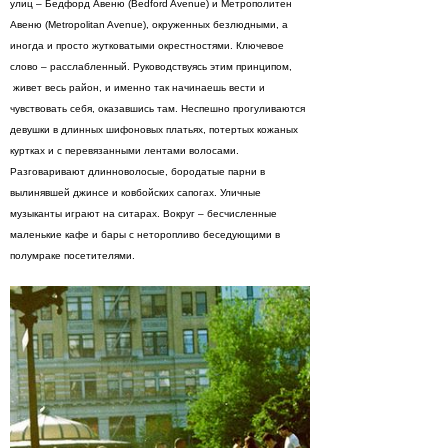
улиц – Бедфорд Авеню (Bedford Avenue) и Метрополитен
Авеню (Metropolitan Avenue), окруженных безлюдными, а
иногда и просто жутковатыми окрестностями. Ключевое
слово – расслабленный. Руководствуясь этим принципом,
живет весь район, и именно так начинаешь вести и
чувствовать себя, оказавшись там. Неспешно прогуливаются
девушки в длинных шифоновых платьях, потертых кожаных
куртках и с перевязанными лентами волосами.
Разговаривают длинноволосые, бородатые парни в
вылинявшей джинсе и ковбойских сапогах. Уличные
музыканты играют на ситарах. Вокруг – бесчисленные
маленькие кафе и бары с неторопливо беседующими в
полумраке посетителями.