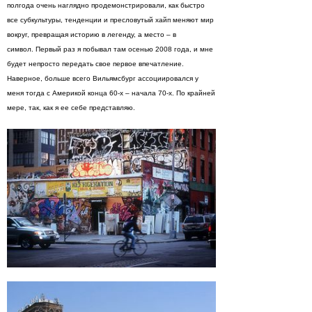
полгода очень наглядно продемонстрировали, как быстро
все субкультуры, тенденции и пресловутый хайп меняют мир
вокруг, превращая историю в легенду, а место – в
символ. Первый раз я побывал там осенью 2008 года, и мне
будет непросто передать свое первое впечатление.
Наверное, больше всего Вильямсбург ассоциировался у
меня тогда с Америкой конца 60-х – начала 70-х. По крайней
мере, так, как я ее себе представляю.