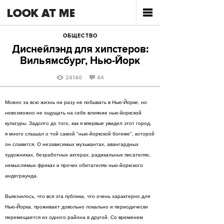
ОБЩЕСТВО
Диснейлэнд для хипстеров:
Вильямсбург, Нью-Йорк
24140
44
Можно за всю жизнь ни разу не побывать в Нью-Йорке, но
невозможно не ощущать на себе влияние нью-йоркской
культуры. Задолго до того, как я впервые увидел этот город,
я много слышал о той самой "нью-йоркской богеме", которой
он славится. О независимых музыкантах, авангардных
художниках, безработных актерах, радикальных писателях,
немыслимых фриках и прочих обитателях нью-йоркского
андеграунда.
Выяснилось, что вся эта публика, что очень характерно для
Нью-Йорка, проживает довольно локально и периодически
перемещается из одного района в другой. Со временем