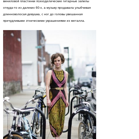
виниловой пластинки психоделические гитарные запилы
откуда-то из далеких 60-х, а музыку продавала улыбчивая
длинноволосая девушка, с ног до головы увешанная
причудливыми этническими украшениями из металла.