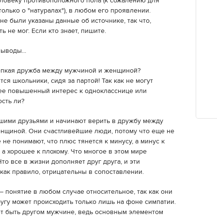
ловеку противоположного пола (к сожалению для
 только о "натуралах"), в любом его проявлении.
 не были указаны данные об источнике, так что,
ь не мог. Если кто знает, пишите.
выводы...
епкая дружба между мужчиной и женщиной?
ся школьники, сидя за партой! Так как не могут
щее повышенный интерес к однокласснице или
сть ли?
чшими друзьями и начинают верить в дружбу между
енщиной. Они счастливейшие люди, потому что еще не
не понимают, что плюс тянется к минусу, а минус к
 а хорошее к плохому. Что многое в этом мире
то все в жизни дополняет друг друга, и эти
как правило, отрицательны в сопоставлении.
понятие в любом случае относительное, так как они
ругу может происходить только лишь на фоне симпатии.
ет быть другом мужчине, ведь основным элементом