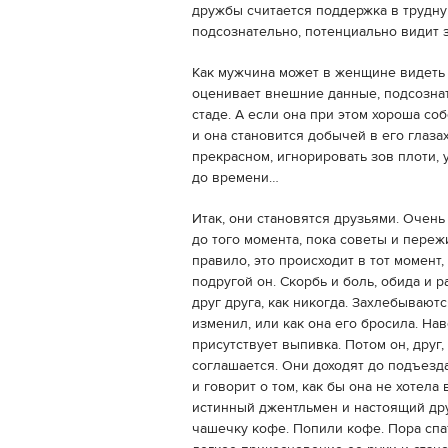
дружбы считается поддержка в трудную
подсознательно, потенциально видит 
Как мужчина может в женщине видеть 
оценивает внешние данные, подсознат
стаде. А если она при этом хороша с
и она становится добычей в его глаза
прекрасном, игнорировать зов плоти, 
до времени…
Итак, они становятся друзьями. Очен
до того момента, пока советы и пережи
правило, это происходит в тот момент,
подругой он. Скорбь и боль, обида и
друг друга, как никогда. Захлебывают
изменил, или как она его бросила. Нав
присутствует выпивка. Потом он, друг
соглашается. Они доходят до подъезда
и говорит о том, как бы она не хотела 
истинный джентльмен и настоящий дру
чашечку кофе. Попили кофе. Пора спат