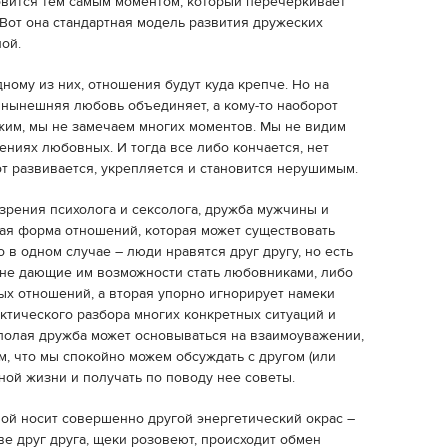
овится тем самым моментом, который перечеркивает
 Вот она стандартная модель развития дружеских
ой.
дному из них, отношения будут куда крепче. Но на
 нынешняя любовь объединяет, а кому-то наоборот
жим, мы не замечаем многих моментов. Мы не видим
ениях любовных. И тогда все либо кончается, нет
от развивается, укрепляется и становится нерушимым.
и зрения психолога и сексолога, дружба мужчины и
я форма отношений, которая может существовать
 в одном случае – люди нравятся друг другу, но есть
 не дающие им возможности стать любовниками, либо
ых отношений, а вторая упорно игнорирует намеки
актического разбора многих конкретных ситуаций и
полая дружба может основываться на взаимоуважении,
ом, что мы спокойно можем обсуждать с другом (или
ной жизни и получать по поводу нее советы.
й носит совершенно другой энергетический окрас –
ве друг друга, щеки розовеют, происходит обмен