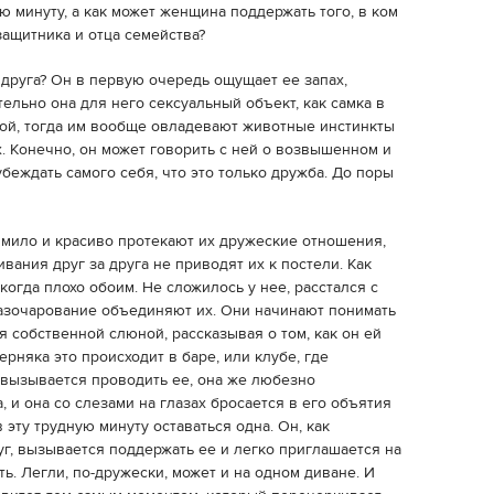
 минуту, а как может женщина поддержать того, в ком
защитника и отца семейства?
друга? Он в первую очередь ощущает ее запах,
ельно она для него сексуальный объект, как самка в
обой, тогда им вообще овладевают животные инстинкты
х. Конечно, он может говорить с ней о возвышенном и
убеждать самого себя, что это только дружба. До поры
ь мило и красиво протекают их дружеские отношения,
вания друг за друга не приводят их к постели. Как
 когда плохо обоим. Не сложилось у нее, расстался с
 разочарование объединяют их. Они начинают понимать
ся собственной слюной, рассказывая о том, как он ей
ерняка это происходит в баре, или клубе, где
, вызывается проводить ее, она же любезно
, и она со слезами на глазах бросается в его объятия
в эту трудную минуту оставаться одна. Он, как
г, вызывается поддержать ее и легко приглашается на
ь. Легли, по-дружески, может и на одном диване. И