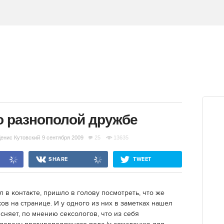
о разнополой дружбе
енис Кутовский
9 сентября 2009
25
13635
SHARE
TWEET
л в контакте, пришло в голову посмотреть, что же
ов на странице. И у одного из них в заметках нашел
ясняет, по мнению сексологов, что из себя