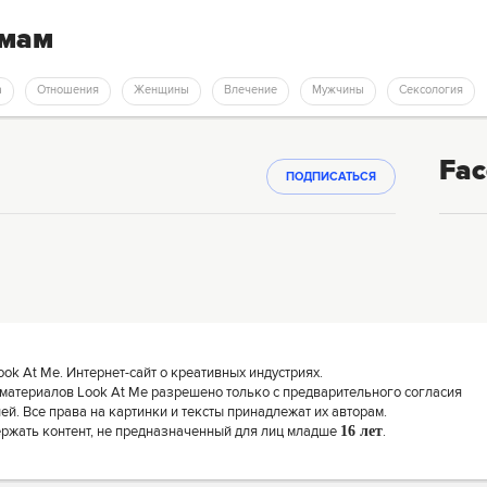
емам
а
Отношения
Женщины
Влечение
Мужчины
Сексология
Fac
ПОДПИСАТЬСЯ
k At Me. Интернет-сайт о креативных индустриях.
материалов Look At Me разрешено только с предварительного согласия
й. Все права на картинки и тексты принадлежат их авторам.
ержать контент, не предназначенный для лиц младше
16 лет
.