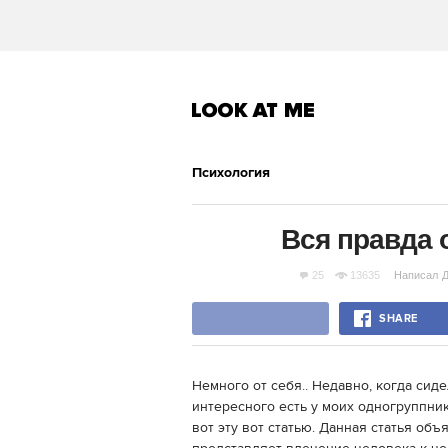
Психология
Вся правда 
25
13635
Написал
Д
SHARE
Немного от себя.. Недавно, когда сиде
интересного есть у моих одногруппник
вот эту вот статью. Данная статья объ