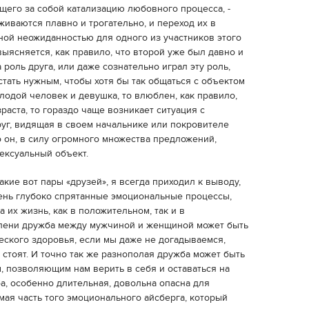
ущего за собой катализацию любовного процесса, -
живаются плавно и трогательно, и переход их в
ой неожиданностью для одного из участников этого
 выясняется, как правило, что второй уже был давно и
роль друга, или даже сознательно играл эту роль,
 стать нужным, чтобы хотя бы так общаться с объектом
олодой человек и девушка, то влюблен, как правило,
раста, то гораздо чаще возникает ситуация с
руг, видящая в своем начальнике или покровителе
о он, в силу огромного множества предложений,
ексуальный объект.
акие вот пары «друзей», я всегда приходил к выводу,
ень глубоко спрятанные эмоциональные процессы,
 их жизнь, как в положительном, так и в
тепени дружба между мужчиной и женщиной может быть
еского здоровья, если мы даже не догадываемся,
стоят. И точно так же разнополая дружба может быть
 позволяющим нам верить в себя и оставаться на
а, особенно длительная, довольна опасна для
имая часть того эмоционального айсберга, который