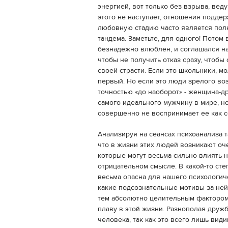
энергией, вот только без взрыва, вед
этого не наступает, отношения поддер
любовную стадию часто является полн
тандема. Заметьте, для одного! Потом
безнадежно влюблен, и соглашался на 
чтобы не получить отказ сразу, чтобы
своей страсти. Если это школьники, м
первый. Но если это люди зрелого воз
точностью «до наоборот» - женщина-д
самого идеального мужчину в мире, н
совершенно не воспринимает ее как с
Анализируя на сеансах психоанализа т
что в жизни этих людей возникают оч
которые могут весьма сильно влиять на
отрицательном смысле. В какой-то с
весьма опасна для нашего психологич
какие подсознательные мотивы за ней 
тем абсолютно целительным фактором,
плаву в этой жизни. Разнополая дружб
человека, так как это всего лишь вид