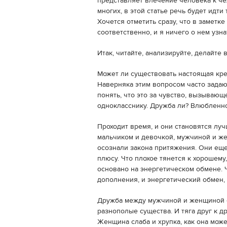
представляет влечение человека к че
многих, в этой статье речь будет идти
Хочется отметить сразу, что в заметке
соответственно, и я ничего о нем узнат
Итак, читайте, анализируйте, делайте 
Может ли существовать настоящая кр
Наверняка этим вопросом часто задают
понять, что это за чувство, вызываю
однокласснику. Дружба ли? Влюбленно
Проходит время, и они становятся лу
мальчиком и девочкой, мужчиной и ж
осознали закона притяжения. Они еще 
плюсу. Что плохое тянется к хорошему,
основано на энергетическом обмене. Ч
дополнения, и энергетический обмен, 
Дружба между мужчиной и женщиной – 
разнополые существа. И тяга друг к д
Женщина слаба и хрупка, как она мож