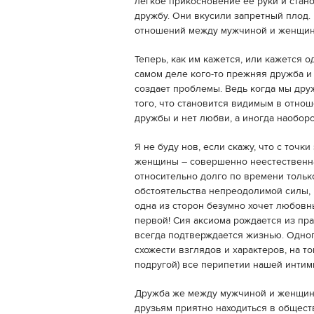
легкое прикосновение ее руки и стан
дружбу. Они вкусили запретный плод.
отношений между мужчиной и женщин
Теперь, как им кажется, или кажется о
самом деле кого-то прежняя дружба и
создает проблемы. Ведь когда мы дру
того, что становится видимым в отнош
дружбы и нет любви, а иногда наобор
Я не буду нов, если скажу, что с точк
женщины – совершенно неестественна
относительно долго по времени только
обстоятельства непреодолимой силы,
одна из сторон безумно хочет любовн
первой! Сия аксиома рождается из пр
всегда подтверждается жизнью. Одно
схожести взглядов и характеров, на т
подругой) все перипетии нашей интим
Дружба же между мужчиной и женщино
друзьям приятно находиться в общест