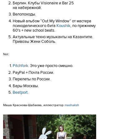
Берлин. Клубы Visionaire и Bar 25
на набережной.
Велопоходы.
Новый альбом “Out My Window” от мастера
психоделического бита
Koushik
, по прежнему
60's + new school beats.
Актуальные техно музыканты на Казантипе.
Привозы Жени Соболь.
Not:
Pitchfork
. Это уже просто смешно.
PayPal + Почта России.
Перелеты по России.
Бары Москвы.
Beatport
.
Маша Краснова-Шабаева, иллюстратор
masha
k
sh