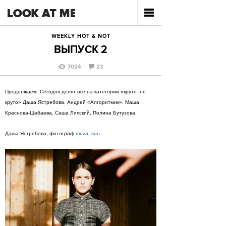
WEEKLY HOT & NOT
ВЫПУСК 2
7024
23
Продолжаем. Сегодня делят все на категории «круто–не
круто» Даша Ястребова, Андрей «Алгоритмик», Маша
Краснова-Шабаева, Саша Липский, Полина Бутузова.
Даша Ястребова, фотограф
muza_sun