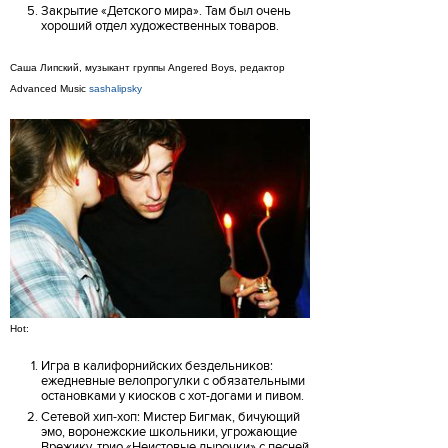
Закрытие «Детского мира». Там был очень
хороший отдел художественных товаров.
Саша Липский, музыкант группы Angered Boys, редактор
Advanced Music
sashalipsky
Hot:
Игра в калифорнийских бездельников:
ежедневные велопрогулки с обязательными
остановками у киосков с хот-догами и пивом.
Сетевой хип-хоп: Мистер Бигмак, бичующий
эмо, воронежские школьники, угрожающие
Врежику, трио «Неистовые дырочки» с песней