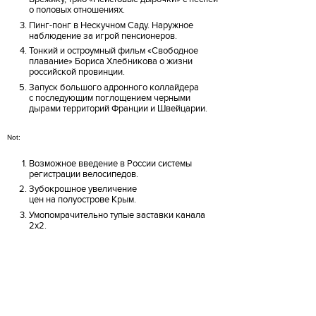
о половых отношениях.
Пинг-понг в Нескучном Саду. Наружное
наблюдение за игрой пенсионеров.
Тонкий и остроумный фильм «Свободное
плавание» Бориса Хлебникова о жизни
российской провинции.
Запуск большого адронного коллайдера
с последующим поглощением черными
дырами территорий Франции и Швейцарии.
Not:
Возможное введение в России системы
регистрации велосипедов.
Зубокрошное увеличение
цен на полуострове Крым.
Умопомрачительно тупые заставки канала
2х2.
Женский алкоголизм.
Отсутствие адекватного количества
мусорных бачков и урн в городе.
Полина Бутузова, музыкант группы
Manicure
polyaroid