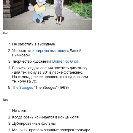
Hot:
Не работать в выходные.
Устроить
квартирную выставку
с Дашей
Рычковой.
Творчество художника
Domenico Gnoli
.
В поисках вдохновения посетить дискотеку
«для тех, кому за 30″ в парке Останкино.
На самом деле ее полностью оккупировали
те, кому за 70.
The Stooges
“The Stooges” (1969)
Not:
Не спать.
Когда осень начинается в конце июля.
Дублированные фильмы.
Машины, припаркованные поперек тротуара.