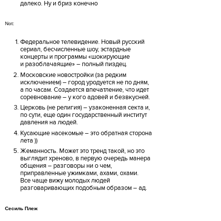
далеко. Ну и бриз конечно
Not:
Федеральное телевидение. Новый русский
сериал, бесчисленные шоу, эстардные
концерты и программы «шокирующие
и разоблачаящие» – полный пиздец.
Московские новостройки (за редким
исключением) – город уродуется не по дням,
а по часам. Создается впечатление, что идет
соревнование – у кого адовей и безвкусней.
Церковь (не религия) – узаконенная секта и,
по сути, еще один государственный институт
давления на людей.
Кусающие насекомые – это обратная сторона
лета ))
Жеманность. Может это тренд такой, но это
выглядит хреново, в первую очередь манера
общения – разговоры ни о чем,
приправленные ужимками, ахами, охами.
Все чаще вижу молодых людей
разговаривающих подобным образом – ад.
Сесиль Плеж