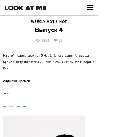
WEEKLY HOT & NOT
Выпуск 4
5961
53
На этой неделе свои топ 5 Hot & Not составили Андрюша
Кремов, Пётр Ширковский, Леша Kiosk, Сесиль Плеж, Карина
Кино.
Андрюша Кремов
artist
andrushakremov