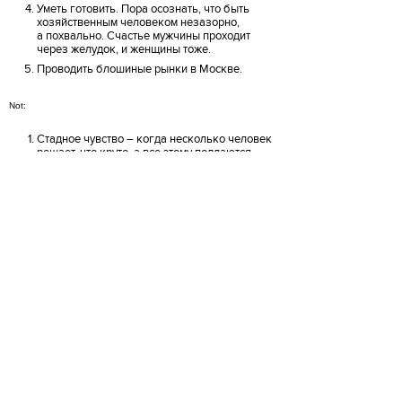
Уметь готовить. Пора осознать, что быть
хозяйственным человеком незазорно,
а похвально. Счастье мужчины проходит
через желудок, и женщины тоже.
Проводить блошиные рынки в Москве.
Not:
Стадное чувство – когда несколько человек
решает, что круто, а все этому поддаются.
Платный гарнир в ресторанах.
Одеваться дорого и умудряться, чтобы
это выглядело дешево.
Реклама пива с людьми-невидимками.
Мат. Когда человек хорошо выглядит, а во
рту помойка – это нонсенс.
Карина Кино
художник
kinovino