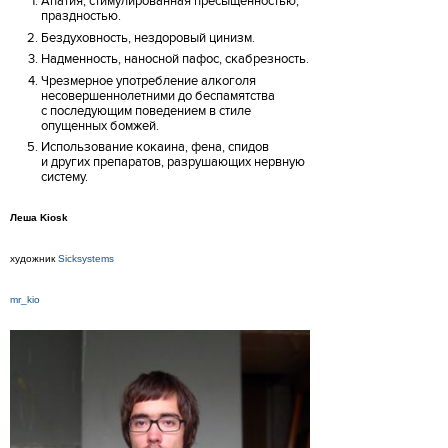
Апатия, стимулированная пресыщенностью,
праздностью.
Бездуховность, нездоровый цинизм.
Надменность, наносной пафос, скабрезность.
Чрезмерное употребление алкоголя
несовершеннолетними до беспамятства
с последующим поведением в стиле
опущенных бомжей.
Использование кокаина, фена, спидов
и других препаратов, разрушающих нервную
систему.
Леша Kiosk
художник
Sicksystems
mr_kio