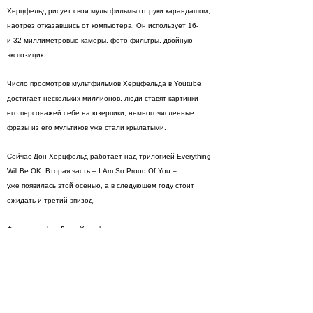
Херцфельд рисует свои мультфильмы от руки карандашом,
наотрез отказавшись от компьютера. Он использует 16-
и 32-миллиметровые камеры, фото-фильтры, двойную
экспозицию.
Число просмотров мультфильмов Херцфельда в Youtube
достигает нескольких миллионов, люди ставят картинки
его персонажей себе на юзерпики, немногочисленные
фразы из его мультиков уже стали крылатыми.
Сейчас Дон Херцфельд работает над трилогией Everything
Will Be OK. Вторая часть – I Am So Proud Of You –
уже появилась этой осенью, а в следующем году стоит
ожидать и третий эпизод.
Фильмография Дона Херцфельда:
Ah, L’Amour (1995)
Genre (1996)
Lily and Jim (1997)
Billy’s Balloon (1998)