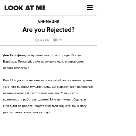
АНИМАЦИЯ
Are you Rejected?
4244
22
Дон Херцфельд
– мультипликатор из города Санта-
Барбара. Пожалуй, один из лучших мультипликаторов
нового поколения.
Ему 32 года и он не занимался в своей жизни ничем, кроме
того, что рисовал мультфильмы. Он считает себя полностью
независимым: «Я счастливый человек. У меня есть
возможность работать одному. Мне не нужно общаться
с людьми по работе, подстраиваться под кого-то. Я могу
реализовывать все, что захочу».