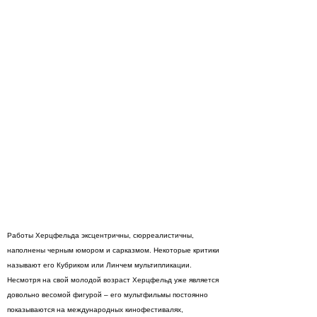
Работы Херцфельда эксцентричны, сюрреалистичны,
наполнены черным юмором и сарказмом. Некоторые критики
называют его Кубриком или Линчем мультипликации.
Несмотря на свой молодой возраст Херцфельд уже является
довольно весомой фигурой – его мультфильмы постоянно
показываются на международных кинофестивалях,