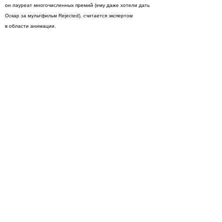
он лауреат многочисленных премий (ему даже хотели дать
Оскар за мультфильм Rejected), считается экспертом
в области анимации.