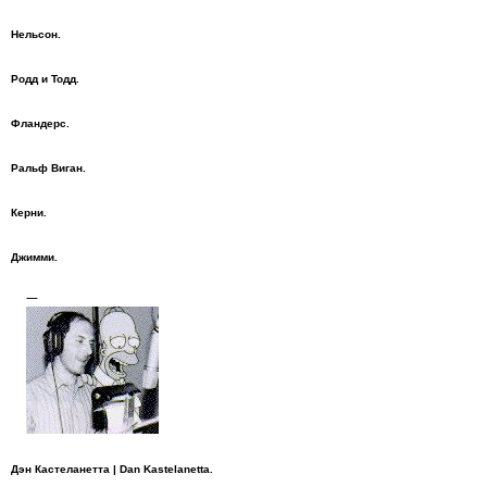
Нельсон.
Родд и Тодд.
Фландерс.
Ральф Виган.
Керни.
Джимми.
Дэн Кастеланетта | Dan Kastelanetta.