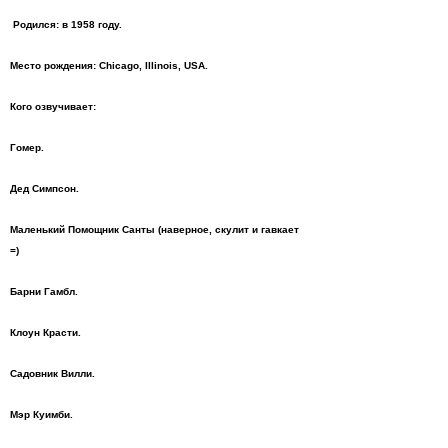
Родился: в 1958 году.
Место рождения: Chicago, Illinois, USA.
Кого озвучивает:
Гомер.
Дед Симпсон.
Маленький Помощник Санты (наверное, скулит и гавкает
=)
Барни Гамбл.
Клоун Красти.
Садовник Вилли.
Мэр Куимби.