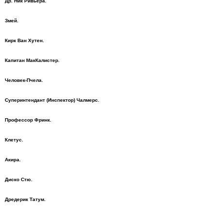
Др. Ник Ривьера.
Змей.
Кирк Ван Хутен.
Капитан МакКалистер.
Человек-Пчела.
Суперинтендант (Инспектор) Чалмерс.
Профессор Фринк.
Клетус.
Акира.
Диско Стю.
Дредерик Татум.