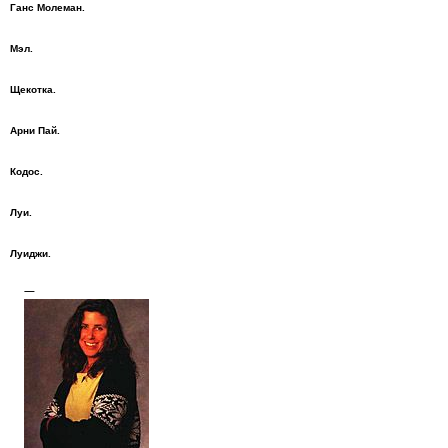
Ганс Молеман.
Мэл.
Щекотка.
Арни Пай.
Кодос.
Луи.
Луиджи.