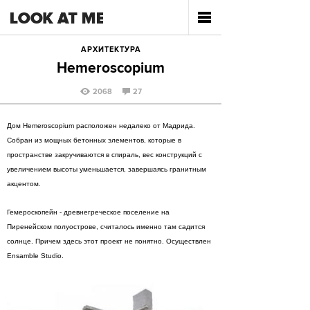
АРХИТЕКТУРА
Hemeroscopium
2068
27
Дом Hemeroscopium расположен недалеко от Мадрида.
Собран из мощных бетонных элементов, которые в
пространстве закручиваются в спираль, вес конструкций с
увеличением высоты уменьшается, завершаясь гранитным
акцентом.
Гемероскопейн - древнегреческое поселение на
Пиренейском полуострове, считалось именно там садится
солнце. Причем здесь этот проект не понятно. Осуществлен
Ensamble Studio.