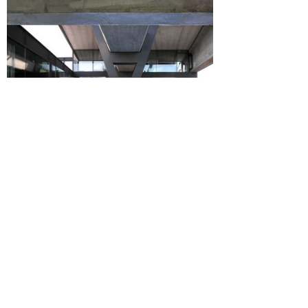
www.
ensemblestudio
s.com