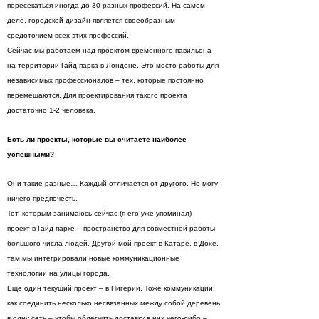
пересекаться иногда до 30 разных профессий. На самом
деле, городской дизайн является своеобразным
средоточием всех этих профессий.
Сейчас мы работаем над проектом временного павильона
на территории Гайд-парка в Лондоне. Это место работы для
независимых профессионалов – тех, которые постоянно
перемещаются. Для проектирования такого проекта
достаточно 1-2 человека.
Есть ли проекты, которые вы считаете наиболее
успешными?
Они такие разные… Каждый отличается от другого. Не могу
ничего предпочесть.
Тот, которым занимаюсь сейчас (я его уже упоминал) –
проект в Гайд-парке – пространство для совместной работы
большого числа людей. Другой мой проект в Катаре, в Дохе,
там мы интегрировали новые коммуникационные
технологии на улицы города.
Еще один текущий проект – в Нигерии. Тоже коммуникации:
как соединить несколько несвязанных между собой деревень
в одну сеть – чтобы облегчить доставку в них чего-либо –