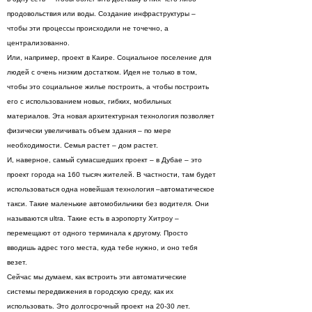
продовольствия или воды. Создание инфраструктуры –
чтобы эти процессы происходили не точечно, а
централизованно.
Или, например, проект в Каире. Социальное поселение для
людей с очень низким достатком. Идея не только в том,
чтобы это социальное жилье построить, а чтобы построить
его с использованием новых, гибких, мобильных
материалов. Эта новая архитектурная технология позволяет
физически увеличивать объем здания – по мере
необходимости. Семья растет – дом растет.
И, наверное, самый сумасшедших проект – в Дубае – это
проект города на 160 тысяч жителей. В частности, там будет
использоваться одна новейшая технология –автоматическое
такси. Такие маленькие автомобильчики без водителя. Они
называются ultra. Такие есть в аэропорту Хитроу –
перемещают от одного терминала к другому. Просто
вводишь адрес того места, куда тебе нужно, и оно тебя
везет.
Сейчас мы думаем, как встроить эти автоматические
системы передвижения в городскую среду, как их
использовать. Это долгосрочный проект на 20-30 лет.