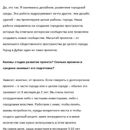
Да, это так. Я занимаюсь дизайном, развитием городской
среды. Эта работа подразумевает нечто другое, чем дизайн
зданий – мы проектируем целые районы, города. Наша
работа направлена на создание городских пространств,
которые бы отвечали интересам сообщества или позволяли
создавать новые сообщества. Масштаб проектов – от
маленького общественного пространства до целого города.
Город в Дубае один из таких проектов.
Каковы стадии развития проекта? Сколько времени в
среднем занимает его подготовка?
Зависит, конечно, от проекта. Если говорить о долгосрочном
проекте – о части города или о целом городе – обычно это
занимает от 6 месяцев до 2 лет. Мы очень плотно
сотрудничаем либо с частными инвесторами, либо с
городскими властями. Работаем с ними, чтобы понять,
каковы потребности, нужды конкретного места и чтобы
создать удачный рецепт, какие ингредиенты и в каком
количестве нам нужно использовать в этом проекте.
На самом деле, наша индустрия в последние 5-10 лет