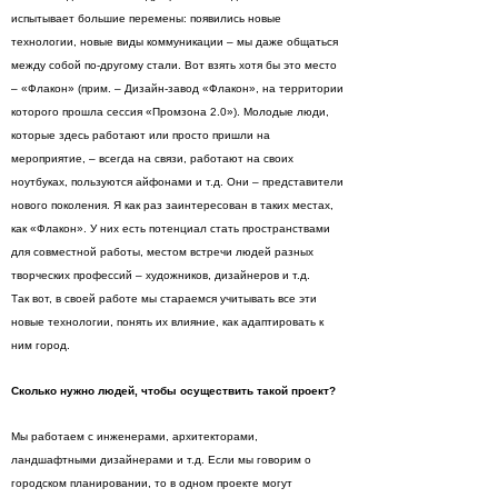
испытывает большие перемены: появились новые
технологии, новые виды коммуникации – мы даже общаться
между собой по-другому стали. Вот взять хотя бы это место
– «Флакон» (прим. – Дизайн-завод «Флакон», на территории
которого прошла сессия «Промзона 2.0»). Молодые люди,
которые здесь работают или просто пришли на
мероприятие, – всегда на связи, работают на своих
ноутбуках, пользуются айфонами и т.д. Они – представители
нового поколения. Я как раз заинтересован в таких местах,
как «Флакон». У них есть потенциал стать пространствами
для совместной работы, местом встречи людей разных
творческих профессий – художников, дизайнеров и т.д.
Так вот, в своей работе мы стараемся учитывать все эти
новые технологии, понять их влияние, как адаптировать к
ним город.
Сколько нужно людей, чтобы осуществить такой проект?
Мы работаем с инженерами, архитекторами,
ландшафтными дизайнерами и т.д. Если мы говорим о
городском планировании, то в одном проекте могут