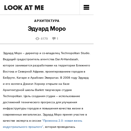
АРХИТЕКТУРА
Эдуард Моро
4179
1
Эдуард Моро – директор и со-владелец Technopolitan Studio.
Ведущий градостроитель агентства Dar Al-Handasah,
которое занимается разработками на территории Ближнего
Востока и Северной Африки, проектированием городов в
Бейруте, Катаре и Арабских Эмиратах. В 2008 году Эдуард
и его коллега Дэниэл Хорнер открыли на базе
Архитектурной школы Barlett творческую студию
Technopolitan. Цель создания студии – использование
достижений технического прогресса для улучшения
инфраструктуры городов и повышения качества жизни в
современных мегаполисах. Эдуард Моро принял участие в
качестве эксперта в сессии
"Промзона 2.0: новая жизнь
индустриального прошлого"
, которая проводилась