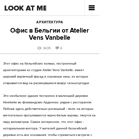
АРХИТЕКТУРА
Офис в Бельгии от Atelier
Vens Vanbelle
3435
6
Этот офис на бельгийских холмах, построенный
архитекторами из студии Atelier Vens Vanbelle, имеет
широкий кирпичный фасад и огромные окна, из которых
открывается вид на раскинувшиеся вокруг сельхозугодья.
Это необычное здание построено в маленькой деревне
Horebeke во фламандских Арденнах, рядом с рестораном.
Пейзаж здесь действительно роскошный - поля, на которых
мечтательно прогуливаются черно-белые коровы, тянутся на
пару километров. Самое интересное, что этот офис -
нотариальная контора. У жителей данной бельгийской
деревни есть все основания, чтобы стремиться к встрече с