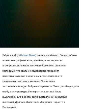
Габриэль
Доу (
Gabriel Dawe
)
родился
в
Мехико.
После работы
в качестве
графического дизайнера
,
он переехал
в
Монреаль.
В
поисках
творческой свободы
он
начал
экспериментировать
и создавать
произведения
искусства,
которые в конечном итоге
привело его
к
изучению
текстиля и вышивки
.
После
семи
лет
жизни
в
Канаде
Габриэль
переехала
Техас,
чтобы
продолжить
учебу в
аспирантуре
Университета
штата Техас
в
Далласе.
Его работы были
выставлены
на крупных
выставках
Далласа,
Хьюстона,
Монреаля, Торонто
и
Барселоны