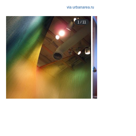
via urbanarea.ru
1
/
11
Просмотры
Расскажите друзьям
5114