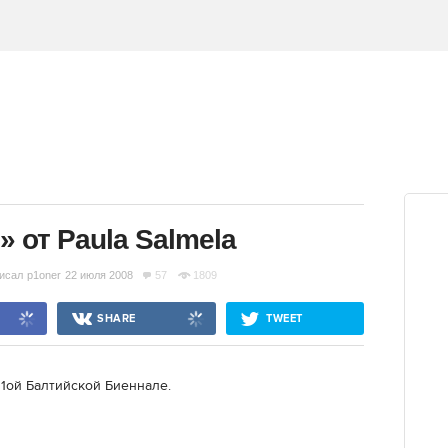
 от Paula Salmela
исал
p1oner
22 июля 2008
57
1809
SHARE
TWEET
 1ой Балтийской Биеннале.