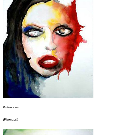
Фибоначчи
(Fibonacci)