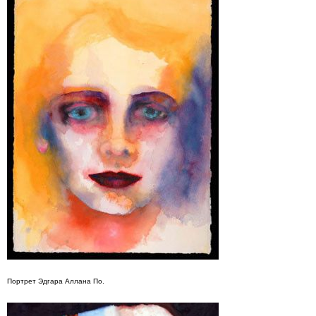
Портрет Эдгара Аллана По.