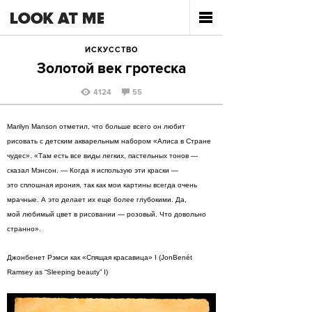
ИСКУССТВО
Золотой век гротеска
4124
55
Marilyn Manson отметил, что больше всего он любит
рисовать с детским акварельным набором «Алиса в Стране
чудес». «Там есть все виды легких, пастельных тонов —
сказал Мэнсон. — Когда я использую эти краски —
это сплошная ирония, так как мои картины всегда очень
мрачные. А это делает их еще более глубокими. Да,
мой любимый цвет в рисовании — розовый. Что довольно
странно».
Джонбенет Рэмси как «Спящая красавица» I (JonBenét
Ramsey as “Sleeping beauty” I)