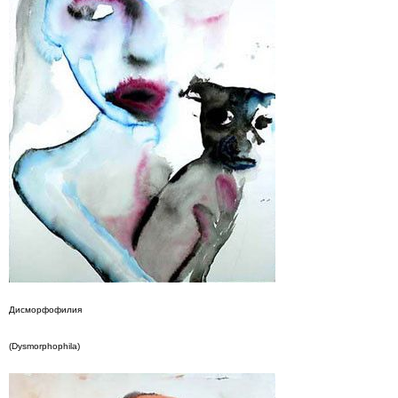
Дисморфофилия
(Dysmorphophila)