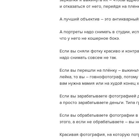
зеркалки и выкинуть их – чтобы вдре
и отказаться от него, перейдя на плён
А лучший объектив – это антикварный 
А портреты надо снимать в студии, испо
что у него не кошерное бокэ.
Если вы сняли фотку красиво и контра
надо снимать совсем не так.
Если вы перешли на плёнку – выкиньте
лейка, то вы – говнофотограф, потому ч
вам нужна мамия или на худой конец х
Если вы зарабатываете фотографией д
а просто зарабатываете деньги. Типа г
Если вы обрабатываете фотографии в 
этого, а если не обрабатываете – вы 
Красивая фотография, на которую пот