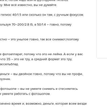
безги, потом надо взять фуллфрейм типа1ds
ку. Мне всё известно, вы не думайте.
гелиос 40/1.5 или сколько он там, с ручным фокусом.
льзуя 70–200/2.8 IS, а 50/1.4 – говно, потому
стно – это унылое говно, так все снимают,поэтому
 фотоаппарат, потому что это не лейка. А если у вас
то 35 – это не тру, а средний формат это тру,
ассельблад.
еньги – вы двойное говно, потому что вы не профи,
рузчик.
фотошопе – вы не умеете снимать и стесняетесь
не умеете работать с фотошопом.
рачено время и, возможно, деньги, которая всем везде