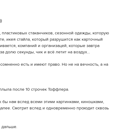
"
)
, пластиковых стаканчиков, сезонной одежды, которую
е, икея стайла, который разрушится как карточный
ивается, компаний и организацей, которые завтра
 за долю секунды, чик и всё летит на воздух…
сомненно есть и имеют право. Но не на вечность, а на
сплыла после 10 строчек Тоффлера.
к бы нам вслед всеми этими картинками, киношками,
далее. Смотрит вслед и одновременно проходит сквозь
я дальше.