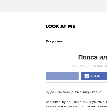
Искусство
Попса ил
9
1774
Написал
Хр
SHARE
ну да – мыльница. мыльницы говно.
извините, ну да – надо выкинуть мыль