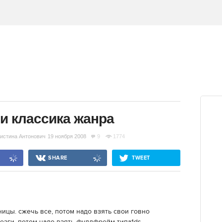
и классика жанра
истина Антонович
19 ноября 2008
9
1774
SHARE
TWEET
ницы. сжечь все, потом надо взять свои говно