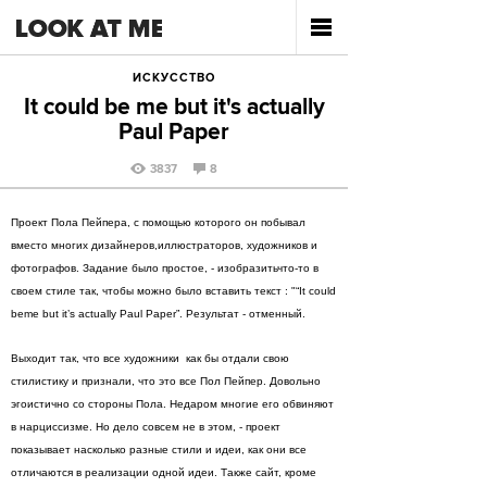
ИСКУССТВО
It could be me but it's actually
Paul Paper
3837
8
Проект Пола Пейпера, с помощью которого он побывал
вместо многих дизайнеров,иллюстраторов, художников и
фотографов. Задание было простое, - изобразитьчто-то в
своем стиле так, чтобы можно было вставить текст : "“It could
beme but it’s actually Paul Paper”. Результат - отменный.
Выходит так, что все художники как бы отдали свою
стилистику и признали, что это все Пол Пейпер. Довольно
эгоистично со стороны Пола. Недаром многие его обвиняют
в нарциссизме. Но дело совсем не в этом, - проект
показывает насколько разные стили и идеи, как они все
отличаются в реализации одной идеи. Также сайт, кроме