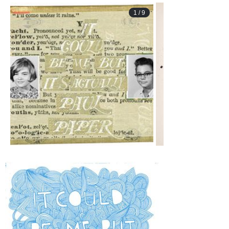
1
/
9