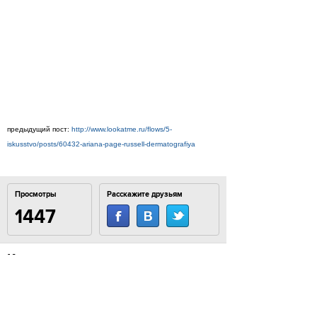
предыдущий пост:
http://www.lookatme.ru/flows/5-
iskusstvo/posts/60432-ariana-page-russell-dermatografiya
Просмотры
Расскажите друзьям
1447
Комментарии
Load comments