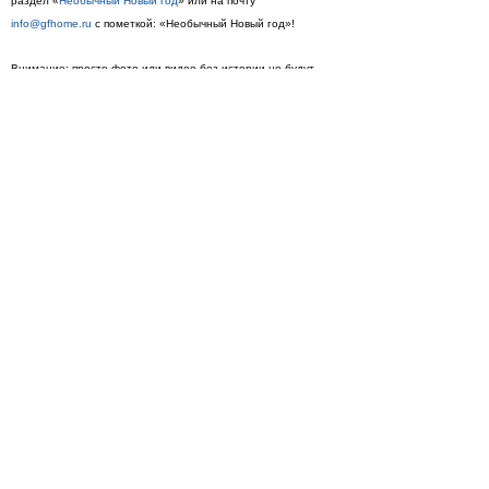
раздел «
Необычный Новый год
» или на почту
info@gfhome.ru
c пометкой: «Необычный Новый год»!
Внимание: просто фото или видео без истории не будут
участвовать в конкурсе. Сам текст не должен быть слишком
длинным или слишком коротким.
Истории принимаются до 25 января включительно.
Просмотры
Расскажите друзьям
1289
Комментарии
Load comments
Login to comment