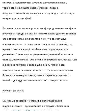
конкурс. Вторая половина успеха заключется в вашем
творчестве. Напишите свою историю, чтобы в
немучаствовать! Авторам лучших историй достанется один
из трех роллерсерфов!
Как видно из названия, роллерсерф – родственник серфа, и
в условиях города он станет лучшим вашим другом! Главная
его особенность заключается в том, что за счет двух
половинок доски, соединенных торсионной пружиной, не
нужно толкаться ногой, чтобы привести роллерсерф в
движение. С помощью определенных движений ногами он
едет самостоятельно! Это отличная возможность оставаться
в форме и постоянно быть в движении. Именно эти
замечательные доски и достанутся в подарок трем самым
большим авантюристкам, сумевшим ярче всех провести
Новый год и художественнее всех об этом рассказать!
Условия конкурса:
Мы ждем рассказов и историй с фотографиями и
видеосюжетами – присылай всё на форум Gfhome.ru в