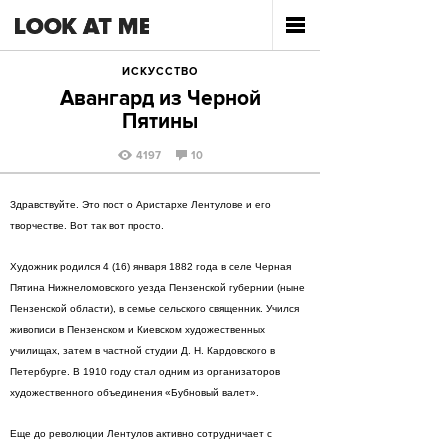
ИСКУССТВО
Авангард из Черной
Пятины
4197
10
Здравствуйте. Это пост о Аристархе Лентулове и его
творчестве. Вот так вот просто.
Художник родился 4 (16) января 1882 года в селе Черная
Пятина Нижнеломовского уезда Пензенской губернии (ныне
Пензенской области), в семье сельского священник. Учился
живописи в Пензенском и Киевском художественных
училищах, затем в частной студии Д. Н. Кардовского в
Петербурге. В 1910 году стал одним из организаторов
художественного объединения «Бубновый валет».
Еще до революции Лентулов активно сотрудничает с