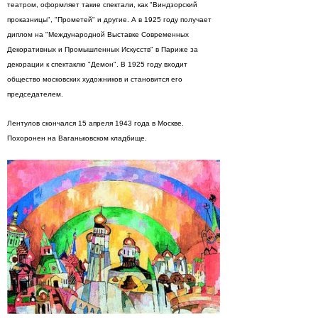
театром, оформляет такие спектали, как "Виндзорский
проказницы", "Прометей" и другие. А в 1925 году получает
диплом на "Международной Выставке Современных
Декоративных и Промышленных Искусств" в Париже за
декорации к спектаклю "Демон". В 1925 году входит
общество московских художников и становится его
председателем.
Лентулов скончался 15 апреля 1943 года в Москве.
Похоронен на Ваганьковском кладбище.