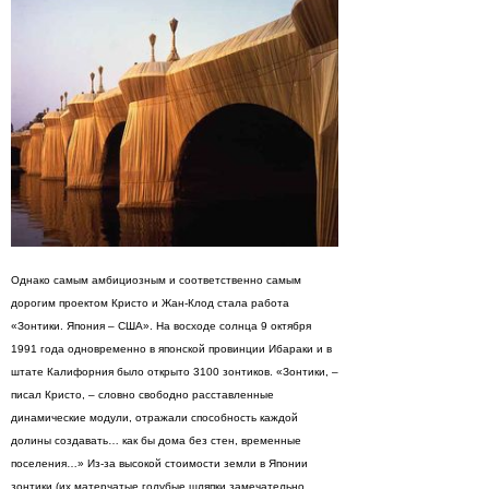
Однако самым амбициозным и соответственно самым
дорогим проектом Кристо и Жан-Клод стала работа
«Зонтики. Япония – США». На восходе солнца 9 октября
1991 года одновременно в японской провинции Ибараки и в
штате Калифорния было открыто 3100 зонтиков. «Зонтики, –
писал Кристо, – словно свободно расставленные
динамические модули, отражали способность каждой
долины создавать… как бы дома без стен, временные
поселения…» Из-за высокой стоимости земли в Японии
зонтики (их матерчатые голубые шляпки замечательно