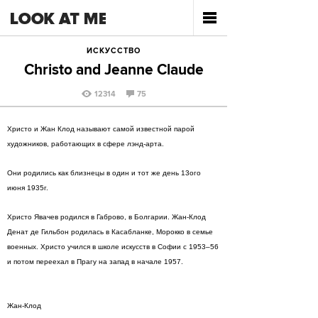
ИСКУССТВО
Christo and Jeanne Claude
12314
75
Христо и Жан Клод называют самой известной парой
художников, работающих в сфере лэнд-арта.
Они родились как близнецы в один и тот же день 13ого
июня 1935г.
Христо Явачев родился в Габрово, в Болгарии. Жан-Клод
Денат де Гильбон родилась в Касабланке, Морокко в семье
военных. Христо учился в школе искусств в Софии с 1953–56
и потом переехал в Прагу на запад в начале 1957.
Жан-Клод