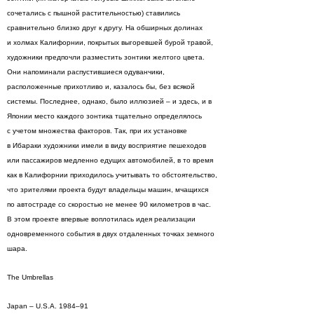
сочетались с пышной растительностью) ставились
сравнительно близко друг к другу. На обширных долинах
и холмах Калифорнии, покрытых выгоревшей бурой травой,
художники предпочли разместить зонтики желтого цвета.
Они напоминали распустившиеся одуванчики,
расположенные прихотливо и, казалось бы, без всякой
системы. Последнее, однако, было иллюзией – и здесь, и в
Японии место каждого зонтика тщательно определялось
с учетом множества факторов. Так, при их установке
в Ибараки художники имели в виду восприятие пешеходов
или пассажиров медленно едущих автомобилей, в то время
как в Калифорнии приходилось учитывать то обстоятельство,
что зрителями проекта будут владельцы машин, мчащихся
по автостраде со скоростью не менее 90 километров в час.
В этом проекте впервые воплотилась идея реализации
одновременного события в двух отдаленных точках земного
шара.
The Umbrellas
Japan – U.S.A. 1984–91