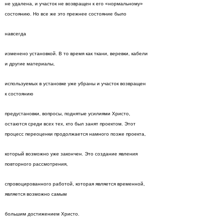
не удалена, и участок не возвращен к его «нормальному»
состоянию. Но все же это прежнее состояние было
навсегда
изменено установкой. В то время как ткани, веревки, кабели
и другие материалы,
используемых в установке уже убраны и участок возвращен
к состоянию
предустановки, вопросы, поднятые усилиями Христо,
остаются среди всех тех, кто был занят проектом. Этот
процесс переоценки продолжается намного позже проекта,
который возможно уже закончен. Это создание явления
повторного рассмотрения,
спровоцированного работой, которая является временной,
является возможно самым
большим достижением Христо.