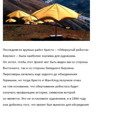
Последняя из крупных работ Кристо – «Обернутый рейхстаг.
Берлин» – была наиболее значима для художника.
Он хотел, чтобы этот проект мог быть виден как со стороны
Восточного, так и со стороны Западного Берлина.
Переговоры начались еще задолго до объединения
Германии, но тогда Кристо и Жан-Клод получили отказ
на том основании, что обертывание рейхстага будет
означать профанацию истории, символом которой
он является. Это не остановило художников, и в 1994 году
они добились того, что проект был вынесен для обсуждения
на сессии бундестага. Впервые произведение искусства,
причем реально не существующее, обсуждалось на столь
высоком государственном уровне, и, несмотря
на противодействие канцлера Гельмута Коля, проект