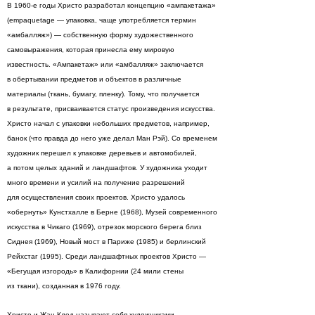
В 1960-е годы Христо разработал концепцию «ампакетажа»
(empaquetage — упаковка, чаще употребляется термин
«амбалляж») — собственную форму художественного
самовыражения, которая принесла ему мировую
известность. «Ампакетаж» или «амбалляж» заключается
в обертывании предметов и объектов в различные
материалы (ткань, бумагу, пленку). Тому, что получается
в результате, присваивается статус произведения искусства.
Христо начал с упаковки небольших предметов, например,
банок (что правда до него уже делал Ман Рэй). Со временем
художник перешел к упаковке деревьев и автомобилей,
а потом целых зданий и ландшафтов. У художника уходит
много времени и усилий на получение разрешений
для осуществления своих проектов. Христо удалось
«обернуть» Кунстхалле в Берне (1968), Музей современного
искусства в Чикаго (1969), отрезок морского берега близ
Сиднея (1969), Новый мост в Париже (1985) и берлинский
Рейхстаг (1995). Среди ландшафтных проектов Христо —
«Бегущая изгородь» в Калифорнии (24 мили стены
из ткани), созданная в 1976 году.
Христо и Жан-Клод называют себя художниками