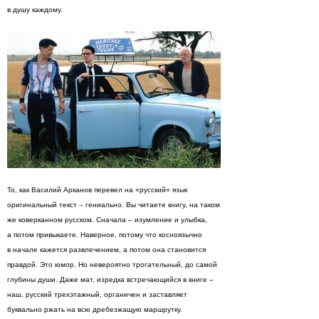
в душу каждому.
То, как Василий Арканов перевел на «русский» язык
оригинальный текст – гениально. Вы читаете книгу, на таком
же коверканном русском. Сначала – изумление и улыбка,
а потом привыкаете. Наверное, потому что косноязычно
в начале кажется развлечением, а потом она становится
правдой. Это юмор. Но невероятно трогательный, до самой
глубины души. Даже мат, изредка встречающийся в книге –
наш, русский трехэтажный, органичен и заставляет
буквально ржать на всю дребезжащую маршрутку.