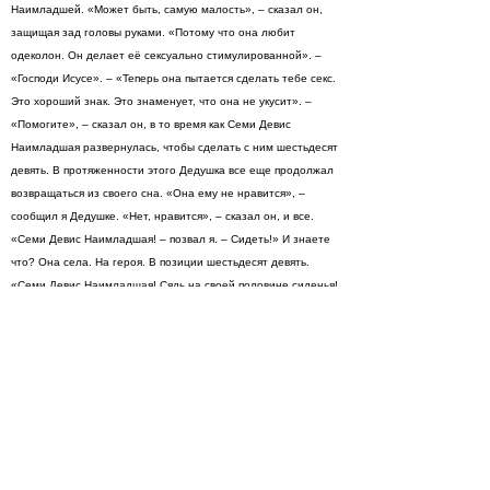
Наимладшей. «Может быть, самую малость», – сказал он,
защищая зад головы руками. «Потому что она любит
одеколон. Он делает её сексуально стимулированной». –
«Господи Исусе». – «Теперь она пытается сделать тебе секс.
Это хороший знак. Это знаменует, что она не укусит». –
«Помогите», – сказал он, в то время как Семи Девис
Наимладшая развернулась, чтобы сделать с ним шестьдесят
девять. В протяженности этого Дедушка все еще продолжал
возвращаться из своего сна. «Она ему не нравится», –
сообщил я Дедушке. «Нет, нравится», – сказал он, и все.
«Семи Девис Наимладшая! – позвал я. – Сидеть!» И знаете
что? Она села. На героя. В позиции шестьдесят девять.
«Семи Девис Наимладшая! Сядь на своей половине сиденья!
Слезь с героя!» Я думаю, что она доуразумела, потому
что удалила себя от героя и возвратилась на другую
сторону, где принялась звездаться лицом о стекло.
А возможно, она слизала с героя весь одеколон и больше
не интересовалась им сексуально, а только по-дружески.
«Вы чувствуете этот отвратительный запах?» – осведомился
герой, удаляя мокрость с задней стороны своей шеи. «Нет»,
– сказал я. Неистина, подходящая к случаю. «Пахнет чем-то