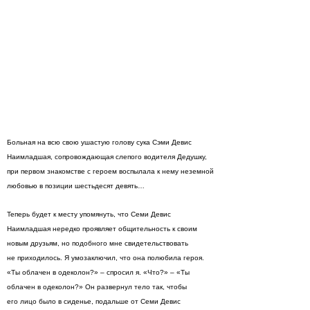
Больная на всю свою ушастую голову сука Сэми Девис
Наимладшая, сопровождающая слепого водителя Дедушку,
при первом знакомстве с героем воспылала к нему неземной
любовью в позиции шестьдесят девять…
Теперь будет к месту упомянуть, что Семи Девис
Наимладшая нередко проявляет общительность к своим
новым друзьям, но подобного мне свидетельствовать
не приходилось. Я умозаключил, что она полюбила героя.
«Ты облачен в одеколон?» – спросил я. «Что?» – «Ты
облачен в одеколон?» Он развернул тело так, чтобы
его лицо было в сиденье, подальше от Семи Девис