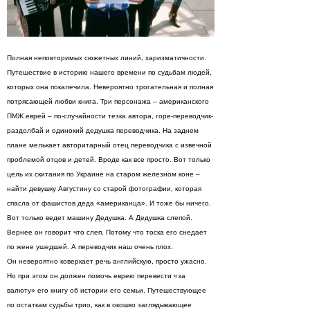
Полная неповторимых сюжетных линий, харизматичности.
Путешествие в историю нашего времени по судьбам людей,
которых она покалечила. Невероятно трогательная и полная
потрясающей любви книга. Три персонажа – американского
ПМЖ еврей – по-случайности тезка автора, горе-переводчик-
раздолбай и одинокий дедушка переводчика. На заднем
плане мелькает авторитарный отец переводчика с извечной
проблемой отцов и детей. Вроде как все просто. Вот только
цель их скитания по Украине на старом железном коне –
найти девушку Августину со старой фотографии, которая
спасла от фашистов деда «американца». И тоже бы ничего.
Вот только ведет машину Дедушка. А Дедушка слепой.
Вернее он говорит что слеп. Потому что тоска его снедает
по жене ушедшей. А переводчик наш очень плох.
Он невероятно коверкает речь английскую, просто ужасно.
Но при этом он должен помочь еврею перевести «за
валюту» его книгу об истории его семьи. Путешествующее
по остаткам судьбы трио, как в окошко заглядывающее