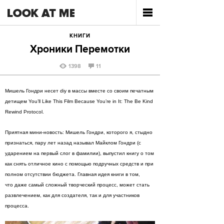
КНИГИ
Хроники Перемотки
1398
11
Мишель Гондри несет diy в массы вместе со своим печатным
детищем You’ll Like This Film Because You’re in It: The Be Kind
Rewind Protocol.
Приятная мини-новость: Мишель Гондри, которого я, стыдно
признаться, пару лет назад называл Майклом Гондри (с
ударением на первый слог в фамилии), выпустил книгу о том
как снять отличное кино с помощью подручных средств и при
полном отсутствии бюджета. Главная идея книги в том,
что даже самый сложный творческий процесс, может стать
развлечением, как для создателя, так и для участников
процесса.