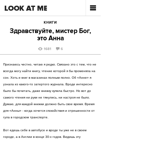
КНИГИ
Здравствуйте, мистер Бог,
это Анна
1681
6
Признаюсь честно, читаю я редко. Связано это с тем, что не
всегда могу найти книгу, чтение которой я бы променяла на
сон. Хоть и книг в магазинах полным полно. Об «Анне» я
узнала из какого-то затертого журнала. Вроде интересно
было бы почитать, даже книжку купила быстро. Но вот до
самого чтения ни руки не тянулись, ни настроя не было.
Думаю, для каждой книжки должно быть свое время. Время
для «Анны» - когда хочется спокойствия и отрешенности от
гула в городском транспорте.
Вот едешь себе в автобусе и вроде ты уже не в своем
городе, а в Англии в конце 30-х годов. Видишь эту