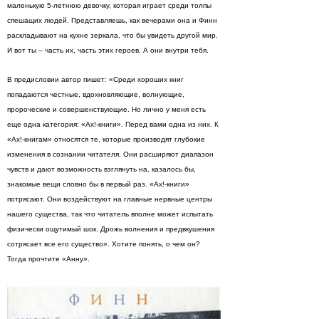
маленькую 5-летнюю девочку, которая играет среди толпы
спешащих людей. Представляешь, как вечерами она и Финн
раскладывают на кухне зеркала, что бы увидеть другой мир.
И вот ты – часть их, часть этих героев. А они внутри тебя.
В предисловии автор пишет: «Среди хороших книг
попадаются честные, вдохновляющие, волнующие,
пророческие и совершенствующие. Но лично у меня есть
еще одна категория: «Ах!-книги». Перед вами одна из них. К
«Ах!-книгам» относятся те, которые производят глубокие
изменения в сознании читателя. Они расширяют диапазон
чувств и дают возможность взглянуть на, казалось бы,
знакомые вещи словно бы в первый раз. «Ах!-книги»
потрясают. Они воздействуют на главные нервные центры
нашего существа, так что читатель вполне может испытать
физически ощутимый шок. Дрожь волнения и предвкушения
сотрясает все его существо». Хотите понять, о чем он?
Тогда прочтите «Анну».