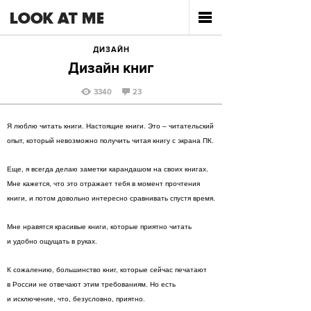
ДИЗАЙН
Дизайн книг
3340
23
Я люблю читать книги. Настоящие книги. Это – читательский
опыт, который невозможно получить читая книгу с экрана ПК.
Еще, я всегда делаю заметки карандашом на своих книгах.
Мне кажется, что это отражает тебя в момент прочтения
книги, и потом довольно интересно сравнивать спустя время.
Мне нравятся красивые книги, которые приятно читать
и удобно ощущать в руках.
К сожалению, большинство книг, которые сейчас печатают
в России не отвечают этим требованиям. Но есть
и исключение, что, безусловно, приятно.