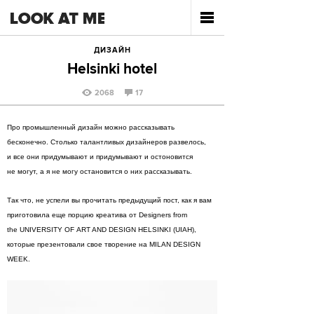
ДИЗАЙН
Helsinki hotel
2068
17
Про промышленный дизайн можно рассказывать
бесконечно. Столько талантливых дизайнеров развелось,
и все они придумывают и придумывают и остоновится
не могут, а я не могу остановится о них рассказывать.
Так что, не успели вы прочитать предыдущий пост, как я вам
приготовила еще порцию креатива от Designers from
the UNIVERSITY OF ART AND DESIGN HELSINKI (UIAH),
которые презентовали свое творение на MILAN DESIGN
WEEK.