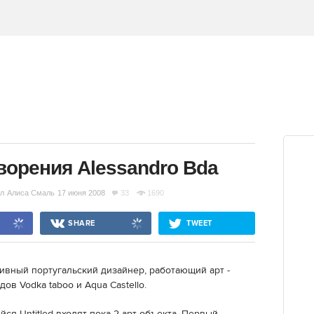
орения Alessandro Bda
л
Алиса Смаль
17 июня 2008
33
1690
SHARE
TWEET
тивный португальский дизайнер, работающий арт -
в Vodka taboo и Aqua Castello.