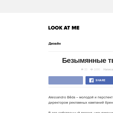
Дизайн
Безымянные тв
33
1690
Написа
SHARE
Alessandro Bêda – молодой и перспек
директором рекламных кампаний брендо