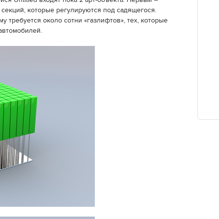
ся Untitled входят пока 2 арт-объекта. Первый –
 секций, которые регулируются под садящегося.
у требуется около сотни «газлифтов», тех, которые
автомобилей.