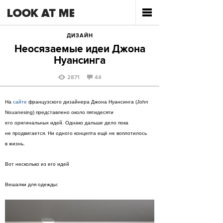
ДИЗАЙН
Неосязаемые идеи Джона
Нуансинга
2871
44
На
сайте
французского дизайнера Джона Нуансинга (John
Nouanesing) представлено около пятидесяти
его оригинальных идей. Однако дальше дело пока
не продвигается. Ни одного концепта ещё не воплотилось
в жизнь.
Вот несколько из его идей
Вешалки для одежды: