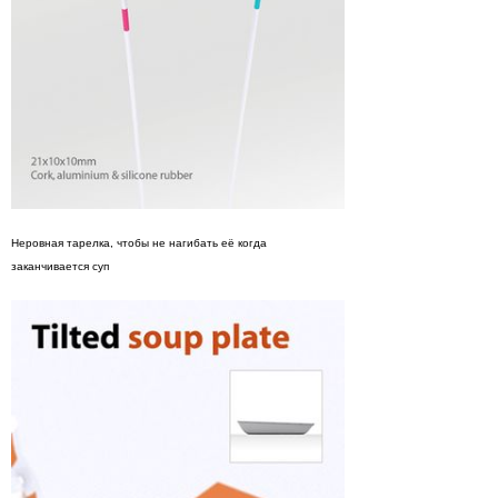
Неровная тарелка, чтобы не нагибать её когда
заканчивается суп