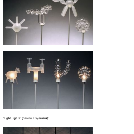
“Tight Lights” (лампы с чулками):