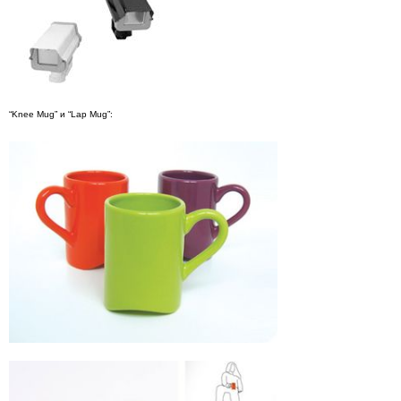
“Knee Mug” и “Lap Mug”: