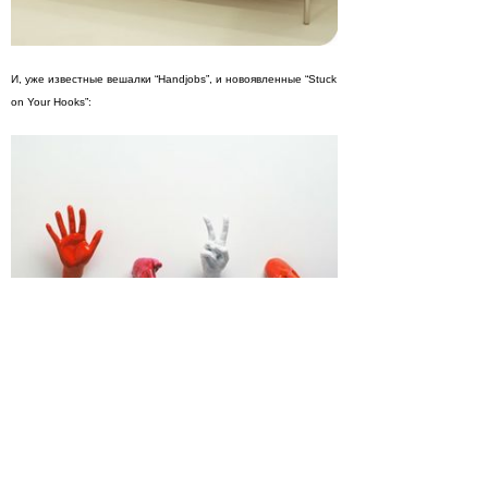
И, уже известные вешалки “Handjobs”, и новоявленные “Stuck
on Your Hooks”: