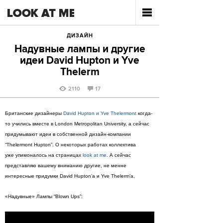
ДИЗАЙН
Надувные лампы и другие
идеи David Hupton и Yve
Thelerm
2110
17
Британские дизайнеры
David Hupton и Yve Thelermont
когда-
то учились вместе в London Metropolitan University, а сейчас
придумывают идеи в собственной дизайн-компании
“Thelermont Hupton”. О некоторых работах коллектива
уже упимоналось на страницах
look at me
. А сейчас
представляю вашему вниманию другие, не менне
интересные придумки David Hupton’a и Yve Thelerm’a.
«Надувные» Лампы “Blown Ups”: