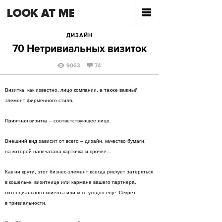
ДИЗАЙН
70 Нетривиальных визиток
9063
74
Визитка, как известно, лицо компании, а также важный
элемент фирменного стиля.
Приятная визитка – соответствующее лицо.
Внешний вид зависит от всего – дизайн, качество бумаги,
на которой напечатана карточка и прочее…
Как ни крути, этот бизнес-элемент всегда рискует затеряться
в кошельке, визитнице или кармане вашего партнера,
потенциального клиента или кого угодно еще. Секрет
в тривиальности.