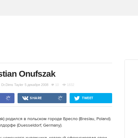
tian Onufszak
Dr.Dims Tayler
5 декабря 2008
10
1832
SHARE
TWEET
k) родился в польском городе Бресло (Breslau, Poland).
лдорфе (Duesseldorf, Germany).