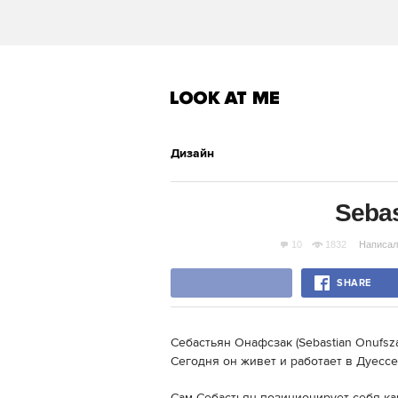
Дизайн
Sebas
10
1832
Написал
SHARE
Себастьян Онафсзак (Sebastian Onufsza
Сегодня он живет и работает в Дуессе