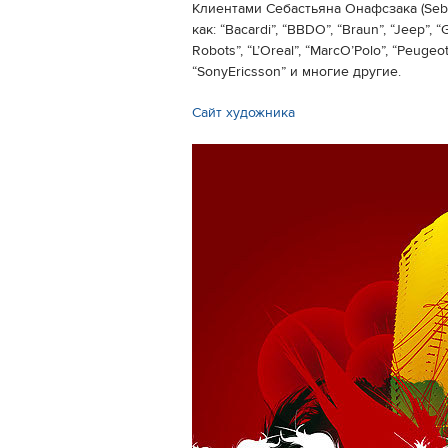
Клиентами Себастьяна Онафсзака (Seb
как: “Bacardi”, “BBDO”, “Braun”, “Jeep”,
Robots”, “L’Oreal”, “MarcO’Polo”, “Peugeo
“SonyEricsson” и многие другие.
Сайт художника