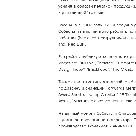
Сам Себастьян позиционирует себя ка
усилия в области печатной продукции
и динамичной” графике.
Закончив в 2002 году ВУЗ и получив 
Себастьян начал активно работать не 
работник (freelancer), сотрудничая с т
and “Red Bull”.
Его работы публикуются во многих диза
Magazine”, “Illusive”, “Isolated”, “Compu
Design Index”, “Blackflood”, “The Creator 
Также стоит отметить, что дизайнер б
по дизайну и анимации: “dAwards Merit”
Award Shortlist Young Creation”, “E-Tale
Week”, “Macromedia Webcontest Public Vo
На данный момент Себастьян Онафсзак (S
в должности креативного директора. 
производством фильмов и анимации.