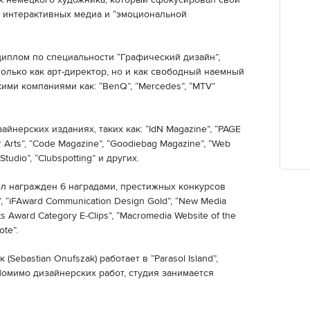
к немецкого художника, который сфокусировал свои
, интерактивных медиа и “эмоциональной
диплом по специальности “Графический дизайн”,
только как арт-директор, но и как свободный наемный
акими компаниями как: “BenQ”, “Mercedes”, “MTV”
йнерских изданиях, таких как: “IdN Magazine”, “PAGE
ter Arts”, “Code Magazine”, “Goodiebag Magazine”, “Web
Studio”, “Clubspotting” и других.
ыл награжден 6 наградами, престижных конкурсов
, “iFAward Communication Design Gold”, “New Media
nts Award Category E-Clips”, “Macromedia Website of the
te”.
ebastian Onufszak) работает в “Parasol Island”,
Помимо дизайнерских работ, студия занимается