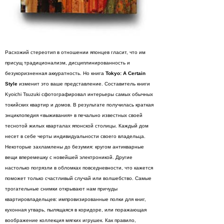
Расхожий стереотип в отношении японцев гласит, что им
присущ традиционализм, дисциплинированность и
безукоризненная аккуратность. Но книга
Tokyo: A Certain
Style
изменит это ваше представление. Составитель книги
Kyoichi Tsuzuki сфотографировал интерьеры самых обычных
токийских квартир и домов. В результате получилась краткая
энциклопедия «выживания» в печально известных своей
теснотой жилых кварталах японской столицы. Каждый дом
несет в себе черты индивидуальности своего владельца.
Некоторые захламлены до безумия: кругом антикварные
вещи вперемешку с новейшей электроникой. Другие
настолько погрязли в обломках повседневности, что кажется
поможет только счастливый случай или волшебство. Самые
трогательные снимки открывают нам причуды
квартировладельцев: импровизированные полки для книг,
кухонная утварь, пылящаяся в коридоре, или поражающая
воображение коллекция мягких игрушек. Как правило,