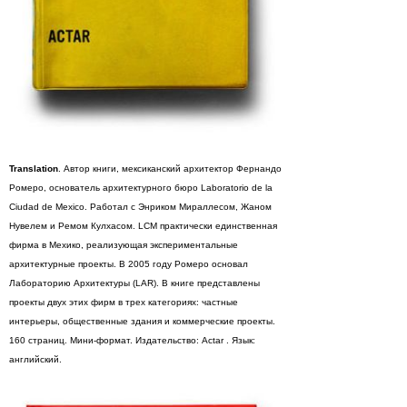
Translation
. Автор книги, мексиканский архитектор Фернандо
Ромеро, основатель архитектурного бюро Laboratorio de la
Ciudad de Mexico. Работал с Энриком Мираллесом, Жаном
Нувелем и Ремом Кулхасом. LCM практически единственная
фирма в Мехико, реализующая экспериментальные
архитектурные проекты. В 2005 году Ромеро основал
Лабораторию Архитектуры (LAR). В книге представлены
проекты двух этих фирм в трех категориях: частные
интерьеры, общественные здания и коммерческие проекты.
160 страниц. Мини-формат. Издательство: Actar . Язык:
английский.