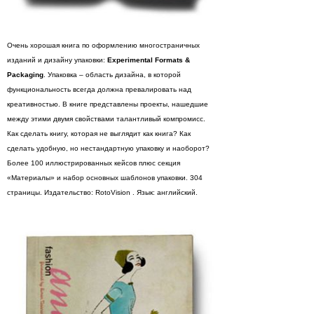
Очень хорошая книга по оформлению многостраничных
изданий и дизайну упаковки:
Experimental Formats &
Packaging
. Упаковка – область дизайна, в которой
функциональность всегда должна превалировать над
креативностью. В книге представлены проекты, нашедшие
между этими двумя свойствами талантливый компромисс.
Как сделать книгу, которая не выглядит как книга? Как
сделать удобную, но нестандартную упаковку и наоборот?
Более 100 иллюстрированных кейсов плюс секция
«Материалы» и набор основных шаблонов упаковки. 304
страницы. Издательство: RotoVision . Язык: английский.