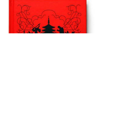
Tokyo Underground: Toy and Design Culture in Tokyo
.
Путеводитель по культовым токийским магазинам Must-have