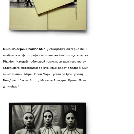
Книги из серии Phaidon 55`s
. Демократичная серия мини-
альбомов по фотографии от известнейшего издательства
Phaidon. Каждый небольшой томик посвящен творчеству
отдельного фотографа: 55 ключевых работ с подробными
аннотациями. Мэри Эллен Марк, Густав ле Грэй, Дэвид
Голдблатт, Льюис Болтц, Мануэль Альварес Браво. Язык:
английский.