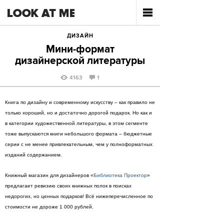
ДИЗАЙН
Мини-формат
дизайнерской литературы
4163
1
Книга по дизайну и современному искусству – как правило не
только хороший, но и достаточно дорогой подарок. Но как и
в категории художественной литературы, в этом сегменте
тоже выпускаются книги небольшого формата – бюджетные
серии с не менее привлекательным, чем у полноформатных
изданий содержанием.
Книжный магазин для дизайнеров «
Библиотека Проектор
»
предлагает ревизию своих книжных полок в поисках
недорогих, но ценных подарков! Всё нижеперечисленное по
стоимости не дороже 1 000 рублей.