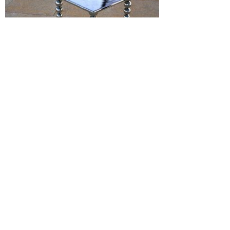
Просмотры
Расскажите друзьям
2173
Комментарии
Load comments
Login to comment