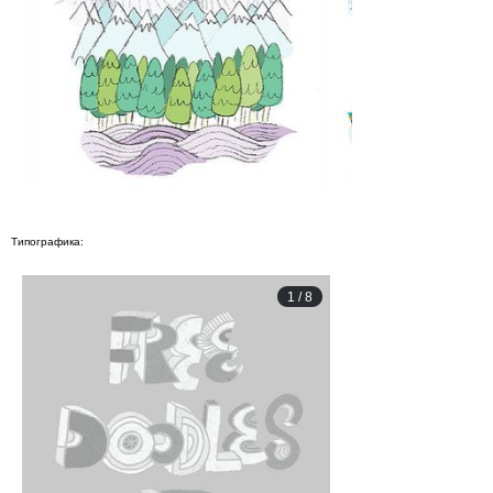
Типографика:
1
/
8