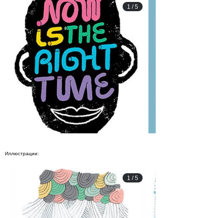
1
/
5
Иллюстрации:
1
/
5