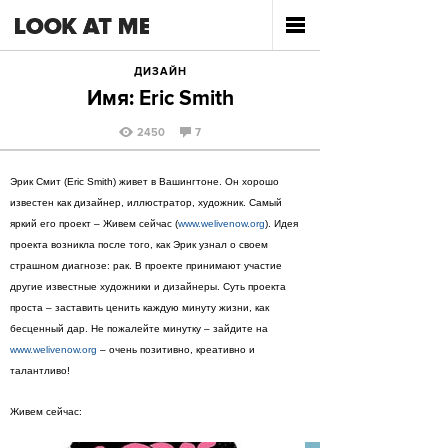
ДИЗАЙН
Имя: Eric Smith
2450
7
Эрик Смит (Eric Smith) живет в Вашингтоне. Он хорошо
известен как дизайнер, иллюстратор, художник. Самый
яркий его проект – Живем сейчас (
www.welivenow.org
). Идея
проекта возникла после того, как Эрик узнал о своем
страшном диагнозе: рак. В проекте принимают участие
другие известные художники и дизайнеры. Суть проекта
проста – заставить ценить каждую минуту жизни, как
бесценный дар. Не пожалейте минутку – зайдите на
www.welivenow.org
– очень позитивно, креативно и
талантливо!
Живем сейчас: