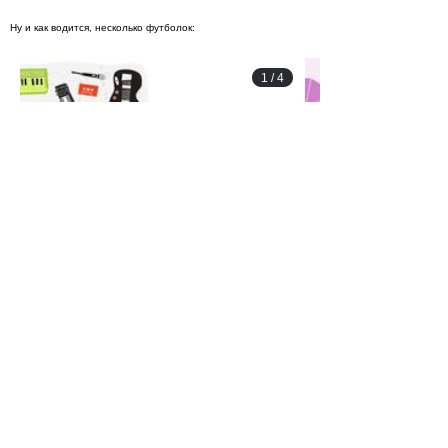
Ну и как водится, несколько футболок:
1
/
4
Сайт Eric Smith
:
idrawallday.com