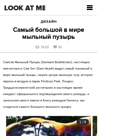
ДИЗАЙН
Самый большой в мире
мыльный пузырь
7629
30
Сэмсэм Мыльный Пузырь (Samsam Bubbleman), настоящее
имя которого Сэм Хит (Sam Heath) выдул самый огромный в
мире мыльный пузырь, скорее целую мыльную тучу, которая
парила в воздухе в парке Finsbury Park, Лондон.
Тридцатисемилетний англичанин в настоящее время
ожидает официального подтверждения своего рекорда, и
занесения своего имени в Книгу рекордов Гиннеса, как
создателя самого большого мыльного пузыря.
1
/
9