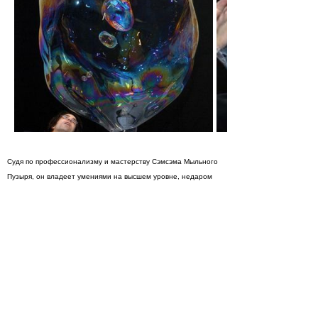
Судя по профессионализму и мастерству Сэмсэма Мыльного
Пузыря, он владеет умениями на высшем уровне, недаром
ему было дано такое прозвище и его имя вскоре будет
увековечено в Книге рекордов Гиннеса. Сэм делает то, что у
него лучше всего получается, он даже основал компанию
«Bubbleinc» и продает растворы и разные приспособления
для любителей, но также и для других профессионалов,
которые организуют шоу мыльных пузырей для большой
аудитории.